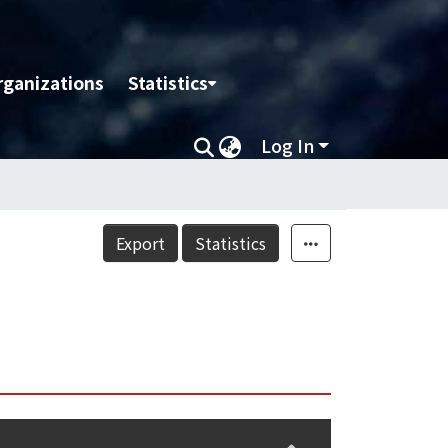
rganizations
Statistics
Log In
Export
Statistics