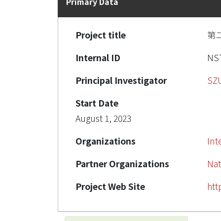
Primary Data
Project title
第
Internal ID
NST
Principal Investigator
SZ
Start Date
August 1, 2023
Organizations
Int
Partner Organizations
Nat
Project Web Site
htt