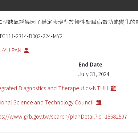
二型缺氧誘導因子穩定表現對於慢性腎臟病腎功能變化的
C111-2314-B002-224-MY2
U-YU PAN
End Date
July 31, 2024
egrated Diagnostics and Therapeutics-NTUH
ional Science and Technology Council
ps://www.grb.gov.tw/search/planDetail?id=15582597