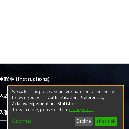
+
說明 (Instructions)
We collect and process your personal information for the
網站簡介
(Quickstart Guide)
+
說明 (Sign-in)
following purposes:
Authentication, Preferences,
使用手冊
(Instruction Manual)
Acknowledgement and Statistics
.
To learn more, please read our
privacy policy
.
線上預約服務
(Booking Service)
方案一：
臺灣大學計算機中心帳號登入
+
著作 (Submission)
(With C&INC Email Account)
Customize
Decline
That's ok
方案二：
ORCID帳號登入
(With ORCID)
方案一：
定期更新ORCID者，以ID匯入