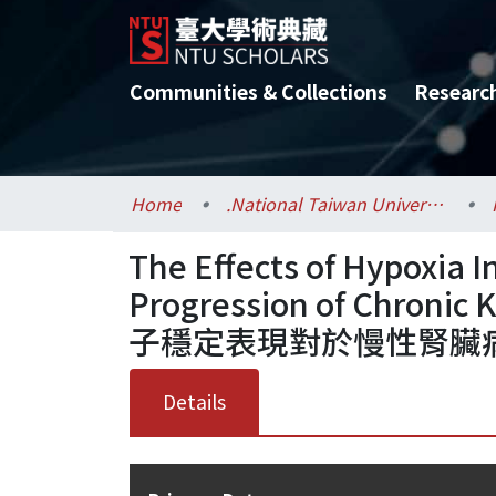
Communities & Collections
Researc
Home
.National Taiwan University / 國立臺灣大學
The Effects of Hypoxia In
Progression of Chro
子穩定表現對於慢性腎臟
Details