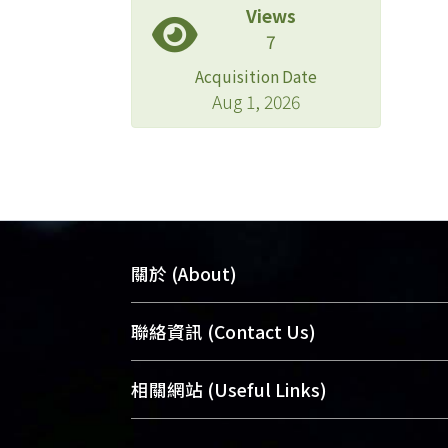
Views
7
Acquisition Date
Aug 1, 2026
關於 (About)
臺大位居世界頂尖大學之列，為永久珍
聯絡資訊 (Contact Us)
及向國際展現本校豐碩的研究成果及學
能量，圖書館整合機構典藏（NTUR）
總館學科館員
(Main Library)
相關網站 (Useful Links)
術庫（AH）不同功能平台，成為臺大學
醫學圖書館學科館員
(Medical Library)
典藏NTU scholars。期能整合研究能量
社會科學院辜振甫紀念圖書館學科館員