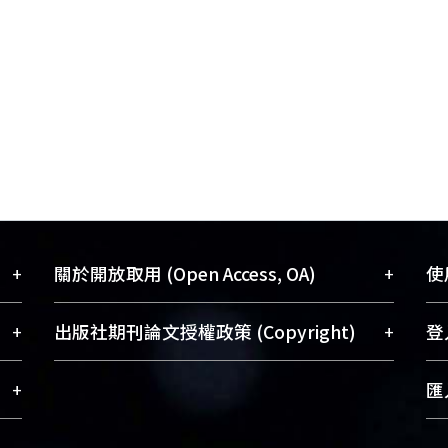
+
+
關於開放取用 (Open Access, OA)
使用
藏
開放取用是從使用者角度提升資訊取用性
+
+
出版社期刊論文授權政策 (Copyright)
登入
術
的社會運動，應用在學術研究上是透過將
與學
研究著作公開供使用者自由取閱，以促進
請確認所上傳的全文是原創的內容，若
+
匯入
術
學術傳播及因應期刊訂購費用逐年攀升。
該文件包含部分內容的版權非匯入者所
、
同時可加速研究發展、提升研究影響力，
有，或由第三方贊助與合作完成，請確