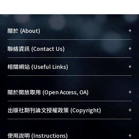
+
關於 (About)
臺大位居世界頂尖大學之列，為永久珍藏及向國際
+
聯絡資訊 (Contact Us)
展現本校豐碩的研究成果及學術能量，圖書館整合
機構典藏（NTUR）與學術庫（AH）不同功能平
總館學科館員
(Main Library)
+
相關網站 (Useful Links)
台，成為臺大學術典藏NTU scholars。期能整合研
醫學圖書館學科館員
(Medical Library)
究能量、促進交流合作、保存學術產出、推廣研究
社會科學院辜振甫紀念圖書館學科館員
(Social
成果。
Sciences Library)
+
關於開放取用 (Open Access, OA)
To permanently archive and promote researcher
profiles and scholarly works, Library integrates the
開放取用是從使用者角度提升資訊取用性的社會運
+
出版社期刊論文授權政策 (Copyright)
services of “NTU Repository” with “Academic
動，應用在學術研究上是透過將研究著作公開供使
Hub” to form NTU Scholars.
用者自由取閱，以促進學術傳播及因應期刊訂購費
請確認所上傳的全文是原創的內容，若該文件包
用逐年攀升。同時可加速研究發展、提升研究影響
+
使用說明 (Instructions)
含部分內容的版權非匯入者所有，或由第三方贊