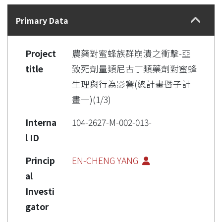
Details
Primary Data
Project
農藥對蜜蜂族群崩潰之衝擊-亞
title
致死劑量類尼古丁類藥劑對蜜蜂
生理與行為影響(總計畫暨子計
畫一)(1/3)
Interna
104-2627-M-002-013-
l ID
Princip
EN-CHENG YANG
al
Investi
gator