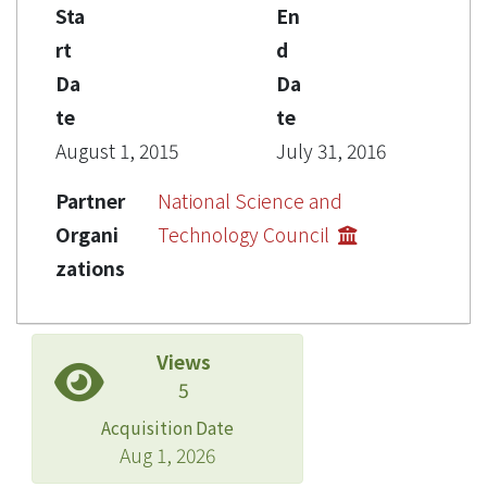
Sta
En
rt
d
Da
Da
te
te
August 1, 2015
July 31, 2016
Partner
National Science and
Organi
Technology Council
zations
Views
5
Acquisition Date
Aug 1, 2026