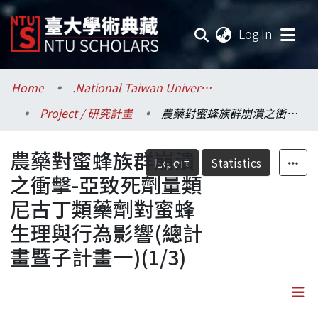
(current
Log In
Communities & Collections
Home
.National Taiwan University / 國立臺灣大學
Project / 研究計畫
農藥對蜜蜂族群崩潰之衝擊-亞致死劑量類尼古丁類藥劑對蜜蜂生理與行為影響(總計畫暨子計畫一)(1/3)
Research Outputs
農藥對蜜蜂族群崩潰
Fundings & Projects
Export
Statistics
之衝擊-亞致死劑量類
Researchers
尼古丁類藥劑對蜜蜂
生理與行為影響(總計
Organizations
畫暨子計畫一)(1/3)
Statistics