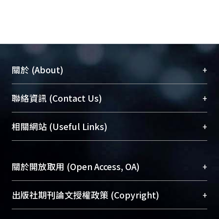
+
關於 (About)
臺大位居世界頂尖大學之列，為永久珍藏及向國際
+
聯絡資訊 (Contact Us)
展現本校豐碩的研究成果及學術能量，圖書館整合
機構典藏（NTUR）與學術庫（AH）不同功能平
總館學科館員
(Main Library)
+
相關網站 (Useful Links)
台，成為臺大學術典藏NTU scholars。期能整合研
醫學圖書館學科館員
(Medical Library)
究能量、促進交流合作、保存學術產出、推廣研究
社會科學院辜振甫紀念圖書館學科館員
(Social
成果。
Sciences Library)
+
關於開放取用 (Open Access, OA)
To permanently archive and promote researcher
profiles and scholarly works, Library integrates the
開放取用是從使用者角度提升資訊取用性的社會運
+
出版社期刊論文授權政策 (Copyright)
services of “NTU Repository” with “Academic
動，應用在學術研究上是透過將研究著作公開供使