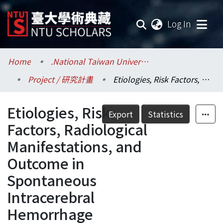
(current
Log In
Communities & Collections
Home
.National Taiwan University / 國立臺灣大學
Project / 研究計畫
Etiologies, Risk Factors, Radiological Manifestations, and Outcome in Spontaneous Intracerebral Hemorrhage
Research Outputs
Etiologies, Risk
Fundings & Projects
Export
Statistics
Factors, Radiological
Researchers
Manifestations, and
Outcome in
Organizations
Spontaneous
Statistics
Intracerebral
Hemorrhage