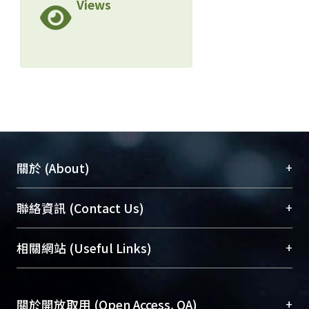
Views
+
關於 (About)
臺大位居世界頂尖大學之列，為永久珍藏及向國際
+
聯絡資訊 (Contact Us)
展現本校豐碩的研究成果及學術能量，圖書館整合
機構典藏（NTUR）與學術庫（AH）不同功能平
總館學科館員
(Main Library)
+
相關網站 (Useful Links)
台，成為臺大學術典藏NTU scholars。期能整合研
醫學圖書館學科館員
(Medical Library)
究能量、促進交流合作、保存學術產出、推廣研究
社會科學院辜振甫紀念圖書館學科館員
(Social
成果。
Sciences Library)
+
關於開放取用 (Open Access, OA)