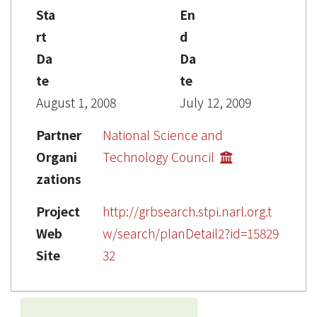
Sta
En
rt
d
Da
Da
te
te
August 1, 2008
July 12, 2009
Partner
National Science and
Organi
Technology Council
zations
Project
http://grbsearch.stpi.narl.org.t
Web
w/search/planDetail2?id=15829
Site
32