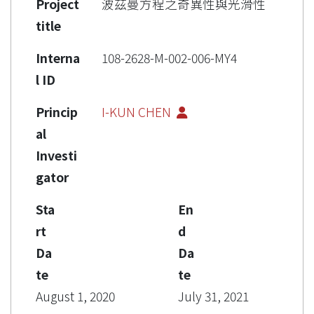
Project
波茲曼方程之奇異性與光滑性
title
Interna
108-2628-M-002-006-MY4
l ID
Princip
I-KUN CHEN
al
Investi
gator
Sta
En
rt
d
Da
Da
te
te
August 1, 2020
July 31, 2021