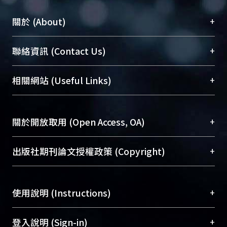
+
關於 (About)
臺大位居世界頂尖大學之列，為永久珍藏及向國際
+
聯絡資訊 (Contact Us)
展現本校豐碩的研究成果及學術能量，圖書館整合
機構典藏（NTUR）與學術庫（AH）不同功能平
總館學科館員
(Main Library)
+
相關網站 (Useful Links)
台，成為臺大學術典藏NTU scholars。期能整合研
醫學圖書館學科館員
(Medical Library)
究能量、促進交流合作、保存學術產出、推廣研究
社會科學院辜振甫紀念圖書館學科館員
(Social
成果。
Sciences Library)
+
關於開放取用 (Open Access, OA)
To permanently archive and promote researcher
profiles and scholarly works, Library integrates the
開放取用是從使用者角度提升資訊取用性的社會運
+
出版社期刊論文授權政策 (Copyright)
services of “NTU Repository” with “Academic
動，應用在學術研究上是透過將研究著作公開供使
Hub” to form NTU Scholars.
用者自由取閱，以促進學術傳播及因應期刊訂購費
請確認所上傳的全文是原創的內容，若該文件包
用逐年攀升。同時可加速研究發展、提升研究影響
+
使用說明 (Instructions)
含部分內容的版權非匯入者所有，或由第三方贊
力，NTU Scholars即為本校的開放取用典藏（OA
助與合作完成，請確認該版權所有者及第三方同
Archive）平台。
（點選深入了解OA）
意提供此授權。
網站簡介
(Quickstart Guide)
+
登入說明 (Sign-in)