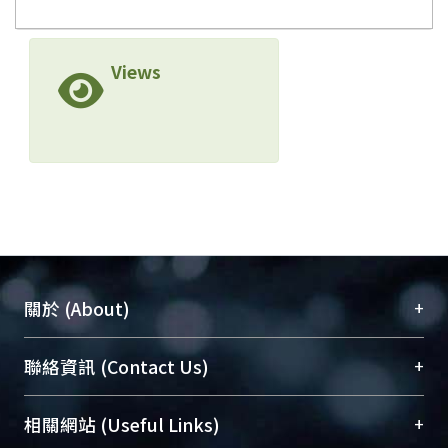
Views
+
關於 (About)
臺大位居世界頂尖大學之列，為永久珍藏及向國際
+
聯絡資訊 (Contact Us)
展現本校豐碩的研究成果及學術能量，圖書館整合
機構典藏（NTUR）與學術庫（AH）不同功能平
總館學科館員
(Main Library)
+
相關網站 (Useful Links)
台，成為臺大學術典藏NTU scholars。期能整合研