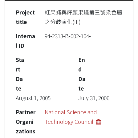
Project
紅果蠅與輝顏果蠅第三號染色體
title
之分歧演化(III)
Interna
94-2313-B-002-104-
l ID
Sta
En
rt
d
Da
Da
te
te
August 1, 2005
July 31, 2006
Partner
National Science and
Organi
Technology Council
zations