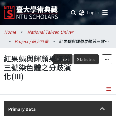
(current
Log In
Communities & Collections
Home
.National Taiwan University / 國立臺灣大學
Project / 研究計畫
紅果蠅與輝顏果蠅第三號染色體之分歧演化(III)
Research Outputs
紅果蠅與輝顏果蠅第
Fundings & Projects
Export
Statistics
三號染色體之分歧演
Researchers
化(III)
Organizations
Statistics
Details
Primary Data