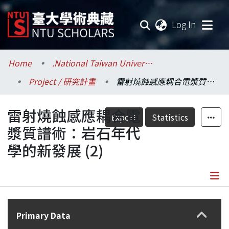
(current
Log In
Communities & Collections
Home
.National Taiwan University / 國立臺灣大學
Project / 研究計畫
雷射燒蝕感應耦合電漿質譜術：岩石年代學的新發展 (2)
Research Outputs
雷射燒蝕感應耦合電
Fundings & Projects
Export
Statistics
漿質譜術：岩石年代
Researchers
學的新發展 (2)
Organizations
Statistics
Details
Primary Data