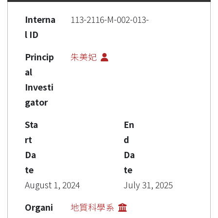
Interna
113-2116-M-002-013-
l ID
Princip
朱美妃
al
Investi
gator
Sta
En
rt
d
Da
Da
te
te
August 1, 2024
July 31, 2025
Organi
地質科學系