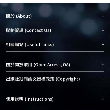
+
關於 (About)
臺大位居世界頂尖大學之列，為永久珍藏及向國際
+
聯絡資訊 (Contact Us)
展現本校豐碩的研究成果及學術能量，圖書館整合
機構典藏（NTUR）與學術庫（AH）不同功能平
總館學科館員
(Main Library)
+
相關網站 (Useful Links)
台，成為臺大學術典藏NTU scholars。期能整合研
醫學圖書館學科館員
(Medical Library)
究能量、促進交流合作、保存學術產出、推廣研究
社會科學院辜振甫紀念圖書館學科館員
(Social
成果。
Sciences Library)
+
關於開放取用 (Open Access, OA)
To permanently archive and promote researcher
profiles and scholarly works, Library integrates the
開放取用是從使用者角度提升資訊取用性的社會運
+
出版社期刊論文授權政策 (Copyright)
services of “NTU Repository” with “Academic
動，應用在學術研究上是透過將研究著作公開供使
Hub” to form NTU Scholars.
用者自由取閱，以促進學術傳播及因應期刊訂購費
請確認所上傳的全文是原創的內容，若該文件包
用逐年攀升。同時可加速研究發展、提升研究影響
+
使用說明 (Instructions)
含部分內容的版權非匯入者所有，或由第三方贊
力，NTU Scholars即為本校的開放取用典藏（OA
助與合作完成，請確認該版權所有者及第三方同