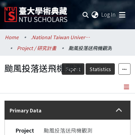
(current
Log In
Communities & Collections
Home
.National Taiwan University / 國立臺灣大學
Project / 研究計畫
颱風投落送飛機觀測
Research Outputs
颱風投落送飛機觀測
Fundings & Projects
Export
Statistics
Researchers
Organizations
Details
Statistics
Primary Data
Project
颱風投落送飛機觀測