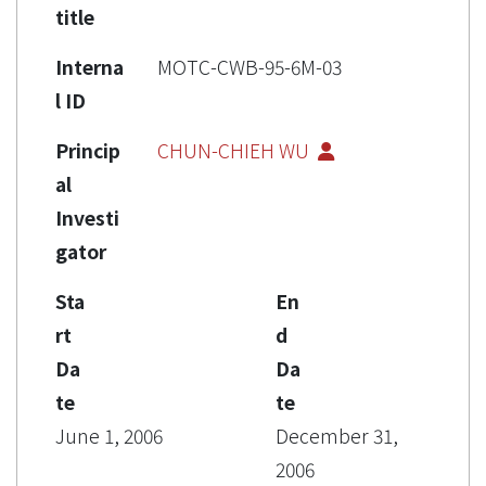
title
Interna
MOTC-CWB-95-6M-03
l ID
Princip
CHUN-CHIEH WU
al
Investi
gator
Sta
En
rt
d
Da
Da
te
te
June 1, 2006
December 31,
2006