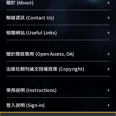
+
關於 (About)
臺大位居世界頂尖大學之列，為永久珍藏及向國際
+
聯絡資訊 (Contact Us)
展現本校豐碩的研究成果及學術能量，圖書館整合
機構典藏（NTUR）與學術庫（AH）不同功能平
總館學科館員
(Main Library)
+
相關網站 (Useful Links)
台，成為臺大學術典藏NTU scholars。期能整合研
醫學圖書館學科館員
(Medical Library)
究能量、促進交流合作、保存學術產出、推廣研究
社會科學院辜振甫紀念圖書館學科館員
(Social
成果。
Sciences Library)
+
關於開放取用 (Open Access, OA)
To permanently archive and promote researcher
profiles and scholarly works, Library integrates the
開放取用是從使用者角度提升資訊取用性的社會運
+
出版社期刊論文授權政策 (Copyright)
services of “NTU Repository” with “Academic
動，應用在學術研究上是透過將研究著作公開供使
Hub” to form NTU Scholars.
用者自由取閱，以促進學術傳播及因應期刊訂購費
請確認所上傳的全文是原創的內容，若該文件包
用逐年攀升。同時可加速研究發展、提升研究影響
+
使用說明 (Instructions)
含部分內容的版權非匯入者所有，或由第三方贊
力，NTU Scholars即為本校的開放取用典藏（OA
助與合作完成，請確認該版權所有者及第三方同
Archive）平台。
（點選深入了解OA）
意提供此授權。
網站簡介
(Quickstart Guide)
+
登入說明 (Sign-in)
Please represent that the submission is your
使用手冊
(Instruction Manual)