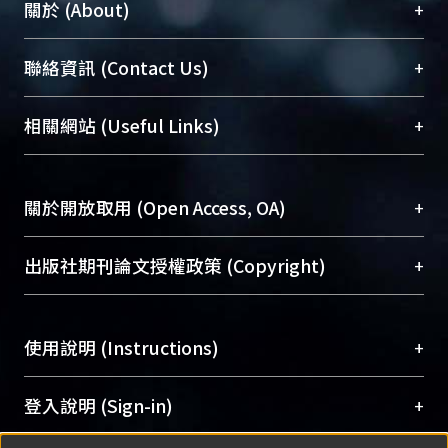
+
關於 (About)
臺大位居世界頂尖大學之列，為永久珍藏及向國際
+
聯絡資訊 (Contact Us)
展現本校豐碩的研究成果及學術能量，圖書館整合
機構典藏（NTUR）與學術庫（AH）不同功能平
總館學科館員
(Main Library)
+
相關網站 (Useful Links)
台，成為臺大學術典藏NTU scholars。期能整合研
醫學圖書館學科館員
(Medical Library)
究能量、促進交流合作、保存學術產出、推廣研究
社會科學院辜振甫紀念圖書館學科館員
(Social
成果。
Sciences Library)
+
關於開放取用 (Open Access, OA)
To permanently archive and promote researcher
profiles and scholarly works, Library integrates the
開放取用是從使用者角度提升資訊取用性的社會運
+
出版社期刊論文授權政策 (Copyright)
services of “NTU Repository” with “Academic
動，應用在學術研究上是透過將研究著作公開供使
Hub” to form NTU Scholars.
用者自由取閱，以促進學術傳播及因應期刊訂購費
請確認所上傳的全文是原創的內容，若該文件包
用逐年攀升。同時可加速研究發展、提升研究影響
+
使用說明 (Instructions)
含部分內容的版權非匯入者所有，或由第三方贊
力，NTU Scholars即為本校的開放取用典藏（OA
助與合作完成，請確認該版權所有者及第三方同
Archive）平台。
（點選深入了解OA）
意提供此授權。
網站簡介
(Quickstart Guide)
+
登入說明 (Sign-in)
Please represent that the submission is your
使用手冊
(Instruction Manual)