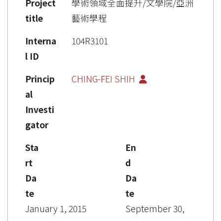
Project
學術領域全面提升/文學院/亞洲
title
藝術學程
Interna
104R3101
l ID
Princip
CHING-FEI SHIH
al
Investi
gator
Sta
En
rt
d
Da
Da
te
te
January 1, 2015
September 30,