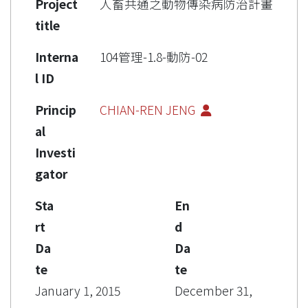
Project
人畜共通之動物傳染病防治計畫
title
Interna
104管理-1.8-動防-02
l ID
Princip
CHIAN-REN JENG
al
Investi
gator
Sta
En
rt
d
Da
Da
te
te
January 1, 2015
December 31,