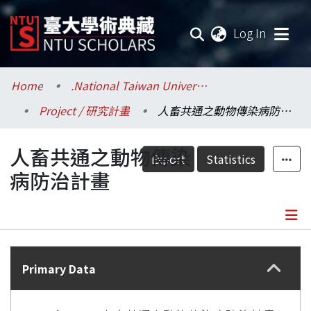
(current
Log In
Communities & Collections
Home
.National Taiwan University / 國立臺灣大學
Project / 研究計畫
人畜共通之動物傳染病防治計畫
Research Outputs
人畜共通之動物傳染
Fundings & Projects
Export
Statistics
病防治計畫
Researchers
Organizations
Details
Statistics
Primary Data