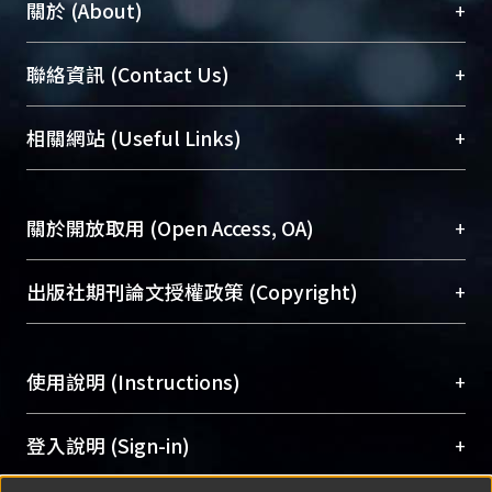
+
關於 (About)
臺大位居世界頂尖大學之列，為永久珍藏及向國際
+
聯絡資訊 (Contact Us)
展現本校豐碩的研究成果及學術能量，圖書館整合
機構典藏（NTUR）與學術庫（AH）不同功能平
總館學科館員
(Main Library)
+
相關網站 (Useful Links)
台，成為臺大學術典藏NTU scholars。期能整合研
醫學圖書館學科館員
(Medical Library)
究能量、促進交流合作、保存學術產出、推廣研究
社會科學院辜振甫紀念圖書館學科館員
(Social
成果。
Sciences Library)
+
關於開放取用 (Open Access, OA)
To permanently archive and promote researcher
profiles and scholarly works, Library integrates the
開放取用是從使用者角度提升資訊取用性的社會運
+
出版社期刊論文授權政策 (Copyright)
services of “NTU Repository” with “Academic
動，應用在學術研究上是透過將研究著作公開供使
Hub” to form NTU Scholars.
用者自由取閱，以促進學術傳播及因應期刊訂購費
請確認所上傳的全文是原創的內容，若該文件包
用逐年攀升。同時可加速研究發展、提升研究影響
+
使用說明 (Instructions)
含部分內容的版權非匯入者所有，或由第三方贊
力，NTU Scholars即為本校的開放取用典藏（OA
助與合作完成，請確認該版權所有者及第三方同
Archive）平台。
（點選深入了解OA）
意提供此授權。
網站簡介
(Quickstart Guide)
+
登入說明 (Sign-in)
Please represent that the submission is your
使用手冊
(Instruction Manual)