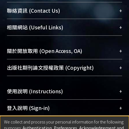
臺大位居世界頂尖大學之列，為永久珍藏及向國際
+
聯絡資訊 (Contact Us)
展現本校豐碩的研究成果及學術能量，圖書館整合
機構典藏（NTUR）與學術庫（AH）不同功能平
總館學科館員
(Main Library)
+
相關網站 (Useful Links)
台，成為臺大學術典藏NTU scholars。期能整合研
醫學圖書館學科館員
(Medical Library)
究能量、促進交流合作、保存學術產出、推廣研究
社會科學院辜振甫紀念圖書館學科館員
(Social
成果。
Sciences Library)
+
關於開放取用 (Open Access, OA)
To permanently archive and promote researcher
profiles and scholarly works, Library integrates the
開放取用是從使用者角度提升資訊取用性的社會運
+
出版社期刊論文授權政策 (Copyright)
services of “NTU Repository” with “Academic
動，應用在學術研究上是透過將研究著作公開供使
Hub” to form NTU Scholars.
用者自由取閱，以促進學術傳播及因應期刊訂購費
請確認所上傳的全文是原創的內容，若該文件包
用逐年攀升。同時可加速研究發展、提升研究影響
+
使用說明 (Instructions)
含部分內容的版權非匯入者所有，或由第三方贊
力，NTU Scholars即為本校的開放取用典藏（OA
助與合作完成，請確認該版權所有者及第三方同
Archive）平台。
（點選深入了解OA）
意提供此授權。
網站簡介
(Quickstart Guide)
+
登入說明 (Sign-in)
Please represent that the submission is your
使用手冊
(Instruction Manual)
original work, and that you have the right to
We collect and process your personal information for the following
線上預約服務
(Booking Service)
方案一：
臺灣大學計算機中心帳號登入
+
匯入著作 (Submission)
purposes:
Authentication, Preferences, Acknowledgement and
grant the rights to upload.