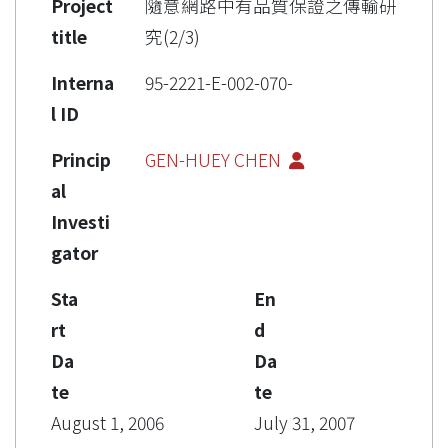
Project
隨意網路中有品質保證之傳輸研
title
究(2/3)
Interna
95-2221-E-002-070-
l ID
Princip
GEN-HUEY CHEN
al
Investi
gator
Sta
En
rt
d
Da
Da
te
te
August 1, 2006
July 31, 2007