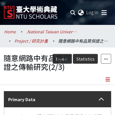
(current
Log In
Communities & Collections
Home
.National Taiwan University / 國立臺灣大學
Project / 研究計畫
隨意網路中有品質保證之傳輸研究(2/3)
Research Outputs
隨意網路中有品質保
Fundings & Projects
Export
Statistics
證之傳輸研究(2/3)
Researchers
Organizations
Details
Statistics
Primary Data