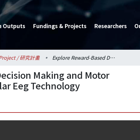
h Outputs
Fundings & Projects
Researchers
O
Project / 研究計畫
Explore Reward-Based Decision Making and Motor Coordination by Cerebellar Eeg Technology
ecision Making and Motor
lar Eeg Technology