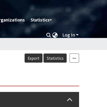
rganizations
Statistics
Log In
Export
Statistics