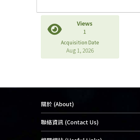
Views
1
Acquisition Date
Aug 1, 2026
關於 (About)
臺大位居世界頂尖大學之列，為永久珍
聯絡資訊 (Contact Us)
及向國際展現本校豐碩的研究成果及學
能量，圖書館整合機構典藏（NTUR）
總館學科館員
(Main Library)