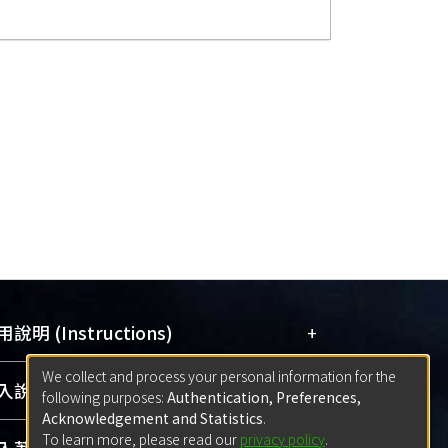
+
說明 (Instructions)
We collect and process your personal information for the
網站簡介
(Quickstart Guide)
+
說明 (Sign-in)
following purposes:
Authentication, Preferences,
使用手冊
(Instruction Manual)
Acknowledgement and Statistics
.
To learn more, please read our
privacy policy
.
線上預約服務
(Booking Service)
方案一：
臺灣大學計算機中心帳號登入