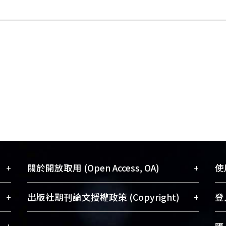
+
+
關於開放取用 (Open Access, OA)
使用
藏
開放取用是從使用者角度提升資訊取用性
+
+
出版社期刊論文授權政策 (Copyright)
登入
術
的社會運動，應用在學術研究上是透過將
與學
研究著作公開供使用者自由取閱，以促進
請確認所上傳的全文是原創的內容，若