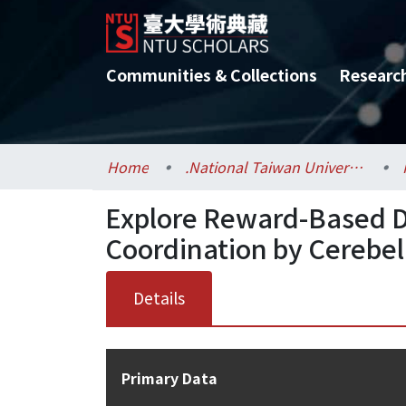
Communities & Collections
Researc
Home
.National Taiwan University / 國立臺灣大學
Explore Reward-Based D
Coordination by Cerebel
Details
Primary Data