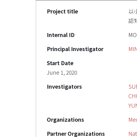
Project title
以
認
Internal ID
MO
Principal Investigator
MI
Start Date
June 1, 2020
Investigators
SU
CH
YU
Organizations
Med
Partner Organizations
Nat