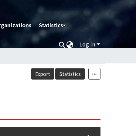
rganizations
Statistics
Log In
Export
Statistics