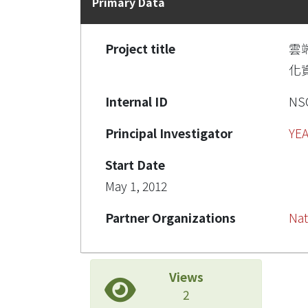
Primary Data
Project title
雲
化
Internal ID
NSC
Principal Investigator
YE
Start Date
May 1, 2012
Partner Organizations
Nat
Views
2