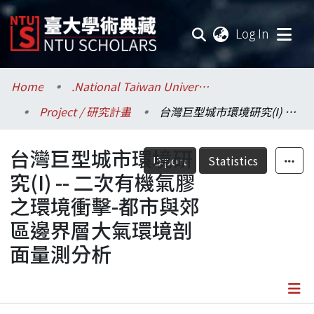
(current
Log In
Communities & Collections
Home
.National Taiwan University / 國立臺灣大學
Project / 研究計畫
台灣巨型城市環境研究(I) -- 二次有機氣膠之環境衝擊-都市與郊區邊界層大氣環境剖面量測分析
Research Outputs
台灣巨型城市環境研
Fundings & Projects
Export
Statistics
究(I) -- 二次有機氣膠
Researchers
之環境衝擊-都市與郊
區邊界層大氣環境剖
Organizations
面量測分析
Statistics