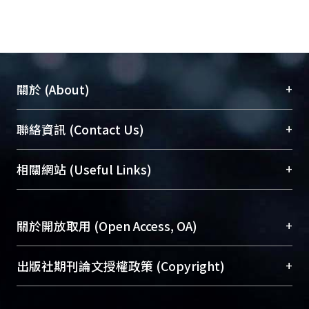
+
關於 (About)
臺大位居世界頂尖大學之列，為永久珍藏及向國際
+
聯絡資訊 (Contact Us)
展現本校豐碩的研究成果及學術能量，圖書館整合
機構典藏（NTUR）與學術庫（AH）不同功能平
總館學科館員
(Main Library)
+
相關網站 (Useful Links)
台，成為臺大學術典藏NTU scholars。期能整合研
醫學圖書館學科館員
(Medical Library)
究能量、促進交流合作、保存學術產出、推廣研究
社會科學院辜振甫紀念圖書館學科館員
(Social
成果。
Sciences Library)
+
關於開放取用 (Open Access, OA)
To permanently archive and promote researcher
profiles and scholarly works, Library integrates the
開放取用是從使用者角度提升資訊取用性的社會運
+
出版社期刊論文授權政策 (Copyright)
services of “NTU Repository” with “Academic
動，應用在學術研究上是透過將研究著作公開供使
Hub” to form NTU Scholars.
用者自由取閱，以促進學術傳播及因應期刊訂購費
請確認所上傳的全文是原創的內容，若該文件包