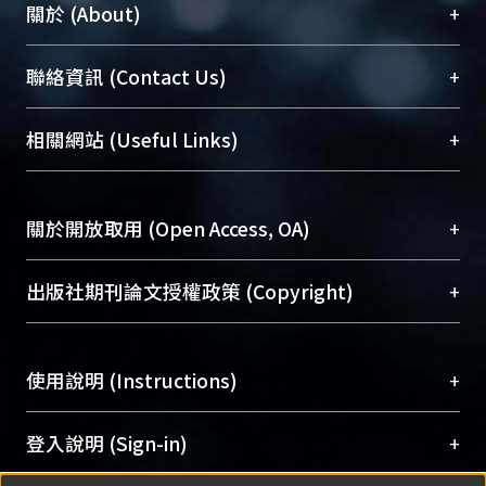
+
關於 (About)
臺大位居世界頂尖大學之列，為永久珍藏及向國際
+
聯絡資訊 (Contact Us)
展現本校豐碩的研究成果及學術能量，圖書館整合
機構典藏（NTUR）與學術庫（AH）不同功能平
總館學科館員
(Main Library)
+
相關網站 (Useful Links)
台，成為臺大學術典藏NTU scholars。期能整合研
醫學圖書館學科館員
(Medical Library)
究能量、促進交流合作、保存學術產出、推廣研究
社會科學院辜振甫紀念圖書館學科館員
(Social
成果。
Sciences Library)
+
關於開放取用 (Open Access, OA)
To permanently archive and promote researcher
profiles and scholarly works, Library integrates the
開放取用是從使用者角度提升資訊取用性的社會運
+
出版社期刊論文授權政策 (Copyright)
services of “NTU Repository” with “Academic
動，應用在學術研究上是透過將研究著作公開供使
Hub” to form NTU Scholars.
用者自由取閱，以促進學術傳播及因應期刊訂購費
請確認所上傳的全文是原創的內容，若該文件包
用逐年攀升。同時可加速研究發展、提升研究影響
+
使用說明 (Instructions)
含部分內容的版權非匯入者所有，或由第三方贊
力，NTU Scholars即為本校的開放取用典藏（OA
助與合作完成，請確認該版權所有者及第三方同
Archive）平台。
（點選深入了解OA）
意提供此授權。
網站簡介
(Quickstart Guide)
+
登入說明 (Sign-in)
Please represent that the submission is your
使用手冊
(Instruction Manual)