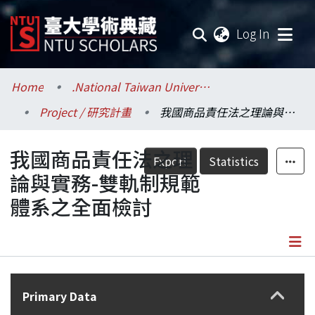
(current
Log In
Communities & Collections
Home
.National Taiwan University / 國立臺灣大學
Project / 研究計畫
我國商品責任法之理論與實務-雙軌制規範體系之全面檢討
Research Outputs
我國商品責任法之理
Fundings & Projects
Export
Statistics
論與實務-雙軌制規範
Researchers
體系之全面檢討
Organizations
Statistics
Details
Primary Data