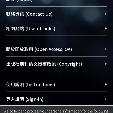
臺大位居世界頂尖大學之列，為永久珍藏及向國際
+
聯絡資訊 (Contact Us)
展現本校豐碩的研究成果及學術能量，圖書館整合
機構典藏（NTUR）與學術庫（AH）不同功能平
總館學科館員
(Main Library)
+
相關網站 (Useful Links)
台，成為臺大學術典藏NTU scholars。期能整合研
醫學圖書館學科館員
(Medical Library)
究能量、促進交流合作、保存學術產出、推廣研究
社會科學院辜振甫紀念圖書館學科館員
(Social
成果。
Sciences Library)
+
關於開放取用 (Open Access, OA)
To permanently archive and promote researcher
profiles and scholarly works, Library integrates the
開放取用是從使用者角度提升資訊取用性的社會運
+
出版社期刊論文授權政策 (Copyright)
services of “NTU Repository” with “Academic
動，應用在學術研究上是透過將研究著作公開供使
Hub” to form NTU Scholars.
用者自由取閱，以促進學術傳播及因應期刊訂購費
請確認所上傳的全文是原創的內容，若該文件包
用逐年攀升。同時可加速研究發展、提升研究影響
+
使用說明 (Instructions)
含部分內容的版權非匯入者所有，或由第三方贊
力，NTU Scholars即為本校的開放取用典藏（OA
助與合作完成，請確認該版權所有者及第三方同
Archive）平台。
（點選深入了解OA）
意提供此授權。
網站簡介
(Quickstart Guide)
+
登入說明 (Sign-in)
Please represent that the submission is your
使用手冊
(Instruction Manual)
original work, and that you have the right to
We collect and process your personal information for the following
線上預約服務
(Booking Service)