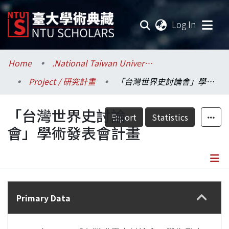
(current
Log In
Communities & Collections
Home
.National Taiwan University / 國立臺灣大學
Project / 研究計畫
「台灣世界史討論會」學術發表會計畫
Research Outputs
「台灣世界史討論
Fundings & Projects
Export
Statistics
會」學術發表會計畫
Researchers
Organizations
Details
Statistics
Primary Data