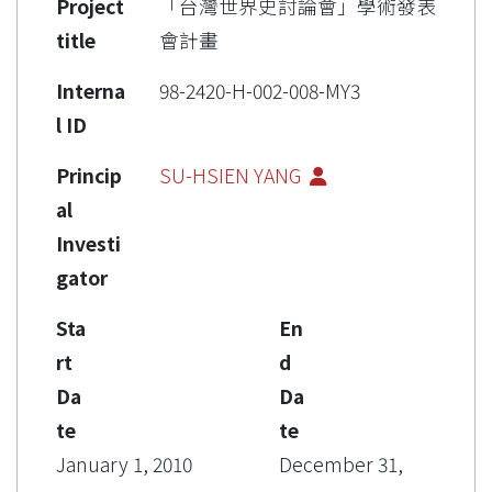
Project
「台灣世界史討論會」學術發表
title
會計畫
Interna
98-2420-H-002-008-MY3
l ID
Princip
SU-HSIEN YANG
al
Investi
gator
Sta
En
rt
d
Da
Da
te
te
January 1, 2010
December 31,