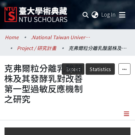
(current
Log In
Communities & Collections
Home
.National Taiwan University / 國立臺灣大學
Project / 研究計畫
克弗爾粒分離乳酸菌株及其發酵乳對改善第一型過敏反應機制之研究
Research Outputs
克弗爾粒分離乳酸菌
Fundings & Projects
Export
Statistics
株及其發酵乳對改善
Researchers
第一型過敏反應機制
之研究
Organizations
Statistics
Details