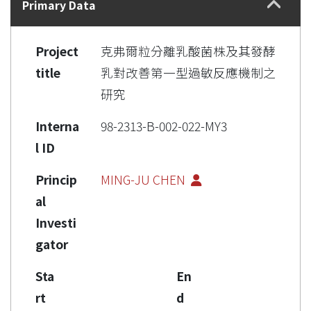
Primary Data
Project
克弗爾粒分離乳酸菌株及其發酵
title
乳對改善第一型過敏反應機制之
研究
Interna
98-2313-B-002-022-MY3
l ID
Princip
MING-JU CHEN
al
Investi
gator
Sta
En
rt
d