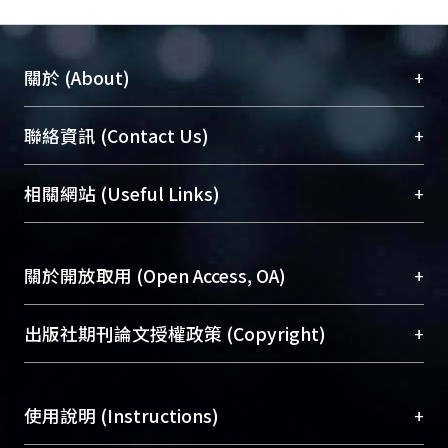
+
關於 (About)
臺大位居世界頂尖大學之列，為永久珍藏及向國際
+
聯絡資訊 (Contact Us)
展現本校豐碩的研究成果及學術能量，圖書館整合
機構典藏（NTUR）與學術庫（AH）不同功能平
總館學科館員
(Main Library)
+
相關網站 (Useful Links)
台，成為臺大學術典藏NTU scholars。期能整合研
醫學圖書館學科館員
(Medical Library)
究能量、促進交流合作、保存學術產出、推廣研究
社會科學院辜振甫紀念圖書館學科館員
(Social
成果。
Sciences Library)
+
關於開放取用 (Open Access, OA)
To permanently archive and promote researcher
profiles and scholarly works, Library integrates the
開放取用是從使用者角度提升資訊取用性的社會運
+
出版社期刊論文授權政策 (Copyright)
services of “NTU Repository” with “Academic
動，應用在學術研究上是透過將研究著作公開供使
Hub” to form NTU Scholars.
用者自由取閱，以促進學術傳播及因應期刊訂購費
請確認所上傳的全文是原創的內容，若該文件包
用逐年攀升。同時可加速研究發展、提升研究影響
+
使用說明 (Instructions)
含部分內容的版權非匯入者所有，或由第三方贊
力，NTU Scholars即為本校的開放取用典藏（OA
助與合作完成，請確認該版權所有者及第三方同