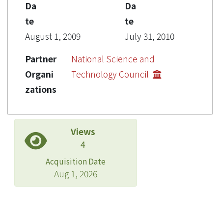
Da
Da
te
te
August 1, 2009
July 31, 2010
Partner
National Science and
Organi
Technology Council
zations
Views
4
Acquisition Date
Aug 1, 2026