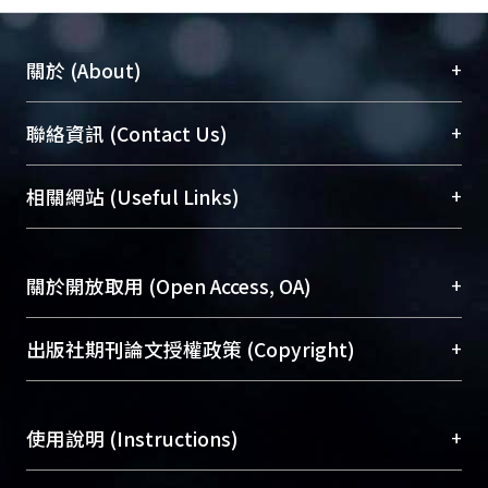
+
關於 (About)
臺大位居世界頂尖大學之列，為永久珍藏及向國際
+
聯絡資訊 (Contact Us)
展現本校豐碩的研究成果及學術能量，圖書館整合
機構典藏（NTUR）與學術庫（AH）不同功能平
總館學科館員
(Main Library)
+
相關網站 (Useful Links)
台，成為臺大學術典藏NTU scholars。期能整合研
醫學圖書館學科館員
(Medical Library)
究能量、促進交流合作、保存學術產出、推廣研究
社會科學院辜振甫紀念圖書館學科館員
(Social
成果。
Sciences Library)
+
關於開放取用 (Open Access, OA)
To permanently archive and promote researcher
profiles and scholarly works, Library integrates the
開放取用是從使用者角度提升資訊取用性的社會運
+
出版社期刊論文授權政策 (Copyright)
services of “NTU Repository” with “Academic
動，應用在學術研究上是透過將研究著作公開供使
Hub” to form NTU Scholars.
用者自由取閱，以促進學術傳播及因應期刊訂購費
請確認所上傳的全文是原創的內容，若該文件包
用逐年攀升。同時可加速研究發展、提升研究影響
+
使用說明 (Instructions)
含部分內容的版權非匯入者所有，或由第三方贊
力，NTU Scholars即為本校的開放取用典藏（OA
助與合作完成，請確認該版權所有者及第三方同