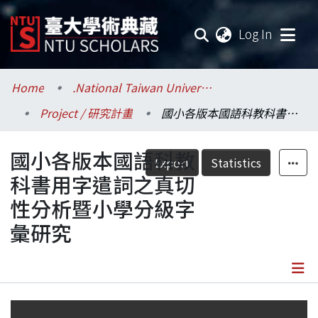
(current
Log In
Communities & Collections
Home
.National Taiwan University / 國立臺灣大學
Project / 研究計畫
國小各版本國語科教科書用字遣詞之真切性分析暨小學分級字彙研究
Research Outputs
國小各版本國語科教
Fundings & Projects
Export
Statistics
科書用字遣詞之真切
Researchers
性分析暨小學分級字
彙研究
Organizations
Statistics
Details