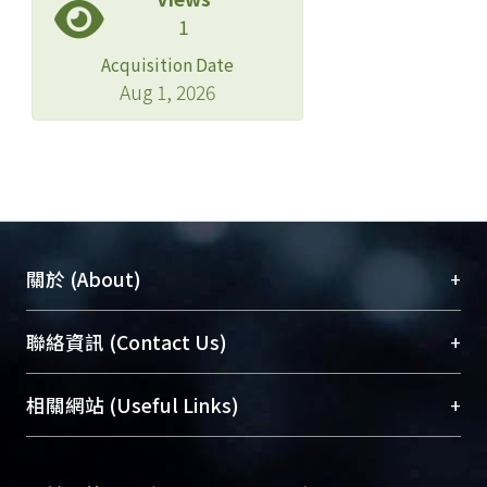
1
Acquisition Date
Aug 1, 2026
+
關於 (About)
臺大位居世界頂尖大學之列，為永久珍藏及向國際
+
聯絡資訊 (Contact Us)
展現本校豐碩的研究成果及學術能量，圖書館整合
機構典藏（NTUR）與學術庫（AH）不同功能平
總館學科館員
(Main Library)
+
相關網站 (Useful Links)
台，成為臺大學術典藏NTU scholars。期能整合研
醫學圖書館學科館員
(Medical Library)
究能量、促進交流合作、保存學術產出、推廣研究
社會科學院辜振甫紀念圖書館學科館員
(Social
成果。