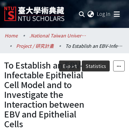
(current
Log In
Communities & Collections
Home
.National Taiwan University / 國立臺灣大學
Project / 研究計畫
To Establish an EBV-Infectable Epithelial Cell Model and to Investigate the Interaction between EBV and Epithelial Cells
Research Outputs
To Establish an EBV-
Fundings & Projects
Export
Statistics
Infectable Epithelial
Researchers
Cell Model and to
Investigate the
Organizations
Interaction between
Statistics
EBV and Epithelial
Cells