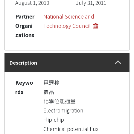
August 1, 2010
July 31, 2011
Partner
National Science and
Organi
Technology Council
zations
Description
Keywo
電遷移
rds
覆晶
化學位能通量
Electromigration
Flip-chip
Chemical potential flux