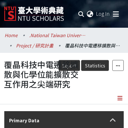
(current
Log In
Communities & Collections
Home
.National Taiwan University / 國立臺灣大學
Project / 研究計畫
覆晶科技中電遷移擴散與化學位能擴散交互作用之尖端研究
Research Outputs
覆晶科技中電遷移擴
Fundings & Projects
Export
Statistics
散與化學位能擴散交
Researchers
互作用之尖端研究
Organizations
Statistics
Details
Primary Data