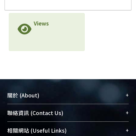
Views
+
關於 (About)
臺大位居世界頂尖大學之列，為永久珍藏及向國際
+
聯絡資訊 (Contact Us)
展現本校豐碩的研究成果及學術能量，圖書館整合
機構典藏（NTUR）與學術庫（AH）不同功能平
總館學科館員
(Main Library)
+
相關網站 (Useful Links)