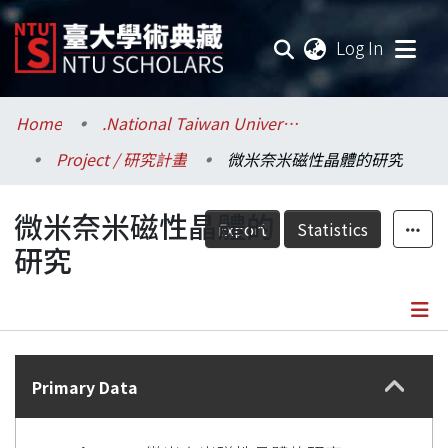
(current
Log In
Communities & Collections
Home
.National Taiwan University / 國立臺灣大學
Project / 研究計畫
微米奈米磁性晶體的研究
Research Outputs
微米奈米磁性晶體的
Fundings & Projects
Export
Statistics
研究
Researchers
Organizations
Details
Statistics
Primary Data