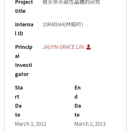
Project
微米奈米磁性晶體的研究
title
Interna
10R40044(林昭吟)
l ID
Princip
JAUYN GRACE LIN
al
Investi
gator
Sta
En
rt
d
Da
Da
te
te
March 3, 2012
March 2, 2013