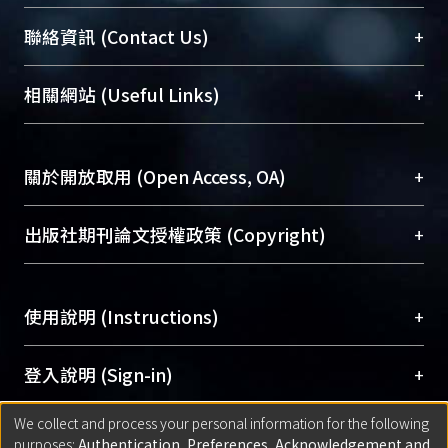
臺大位居世界頂尖大學之列，為永久珍藏及向國際
+
聯絡資訊 (Contact Us)
展現本校豐碩的研究成果及學術能量，圖書館整合
機構典藏（NTUR）與學術庫（AH）不同功能平
總館學科館員
(Main Library)
+
相關網站 (Useful Links)
台，成為臺大學術典藏NTU scholars。期能整合研
醫學圖書館學科館員
(Medical Library)
究能量、促進交流合作、保存學術產出、推廣研究
社會科學院辜振甫紀念圖書館學科館員
(Social
成果。
Sciences Library)
+
關於開放取用 (Open Access, OA)
To permanently archive and promote researcher
profiles and scholarly works, Library integrates the
開放取用是從使用者角度提升資訊取用性的社會運
+
出版社期刊論文授權政策 (Copyright)
services of “NTU Repository” with “Academic
動，應用在學術研究上是透過將研究著作公開供使
Hub” to form NTU Scholars.
用者自由取閱，以促進學術傳播及因應期刊訂購費
請確認所上傳的全文是原創的內容，若該文件包
用逐年攀升。同時可加速研究發展、提升研究影響
+
使用說明 (Instructions)
含部分內容的版權非匯入者所有，或由第三方贊
力，NTU Scholars即為本校的開放取用典藏（OA
助與合作完成，請確認該版權所有者及第三方同
Archive）平台。
（點選深入了解OA）
意提供此授權。
網站簡介
(Quickstart Guide)
+
登入說明 (Sign-in)
Please represent that the submission is your
使用手冊
(Instruction Manual)
original work, and that you have the right to
We collect and process your personal information for the following
線上預約服務
(Booking Service)
方案一：
臺灣大學計算機中心帳號登入
+
匯入著作 (Submission)
purposes:
Authentication, Preferences, Acknowledgement and
grant the rights to upload.