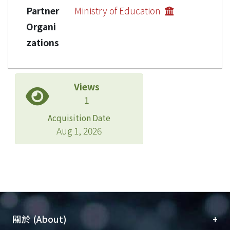
Partner
Ministry of Education
Organi
zations
Views
1
Acquisition Date
Aug 1, 2026
+
關於 (About)