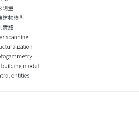
影測量
維建物模型
制實體
er scanning
ucturalization
otogammetry
 building model
trol entities