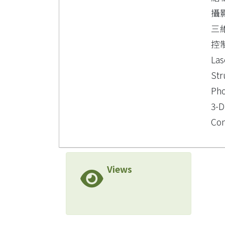
攝
三
控
Las
Str
Ph
3-D
Con
Views