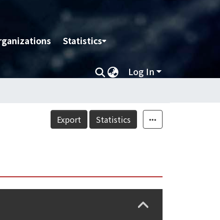
rganizations
Statistics
Log In
Export
Statistics