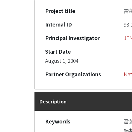
Project title
雷
Internal ID
93-
Principal Investigator
JE
Start Date
August 1, 2004
Partner Organizations
Nat
Description
Keywords
雷
結