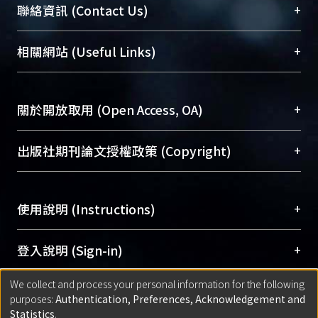
臺大位居世界頂尖大學之列，為永久珍藏及向國際
+
聯絡資訊 (Contact Us)
展現本校豐碩的研究成果及學術能量，圖書館整合
機構典藏（NTUR）與學術庫（AH）不同功能平
總館學科館員
(Main Library)
+
相關網站 (Useful Links)
台，成為臺大學術典藏NTU scholars。期能整合研
醫學圖書館學科館員
(Medical Library)
究能量、促進交流合作、保存學術產出、推廣研究
社會科學院辜振甫紀念圖書館學科館員
(Social
成果。
Sciences Library)
+
關於開放取用 (Open Access, OA)
To permanently archive and promote researcher
profiles and scholarly works, Library integrates the
開放取用是從使用者角度提升資訊取用性的社會運
+
出版社期刊論文授權政策 (Copyright)
services of “NTU Repository” with “Academic
動，應用在學術研究上是透過將研究著作公開供使
Hub” to form NTU Scholars.
用者自由取閱，以促進學術傳播及因應期刊訂購費
請確認所上傳的全文是原創的內容，若該文件包
用逐年攀升。同時可加速研究發展、提升研究影響
+
使用說明 (Instructions)
含部分內容的版權非匯入者所有，或由第三方贊
力，NTU Scholars即為本校的開放取用典藏（OA
助與合作完成，請確認該版權所有者及第三方同
Archive）平台。
（點選深入了解OA）
意提供此授權。
網站簡介
(Quickstart Guide)
+
登入說明 (Sign-in)
Please represent that the submission is your
使用手冊
(Instruction Manual)
original work, and that you have the right to
We collect and process your personal information for the following
線上預約服務
(Booking Service)
方案一：
臺灣大學計算機中心帳號登入
+
匯入著作 (Submission)
purposes:
Authentication, Preferences, Acknowledgement and
grant the rights to upload.
(With C&INC Email Account)
Statistics
.