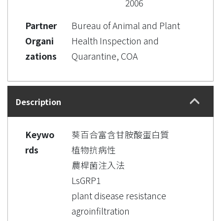
2006
Partner
Bureau of Animal and Plant
Organi
Health Inspection and
zations
Quarantine, COA
Description
Keywo
葵百合富含甘胺酸蛋白質
rds
植物抗病性
農桿菌注入法
LsGRP1
plant disease resistance
agroinfiltration