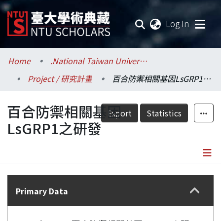
(current
Log In
Communities & Collections
Home
.National Taiwan University / 國立臺灣大學
Project / 研究計畫
百合防禦相關基因LsGRP1之研發
Research Outputs
百合防禦相關基因
Fundings & Projects
Export
Statistics
LsGRP1之研發
Researchers
Organizations
Details
Statistics
Primary Data