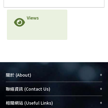
Views
+
關於 (About)
臺大位居世界頂尖大學之列，為永久珍藏及向國際
+
聯絡資訊 (Contact Us)
展現本校豐碩的研究成果及學術能量，圖書館整合
機構典藏（NTUR）與學術庫（AH）不同功能平
總館學科館員
(Main Library)
+
相關網站 (Useful Links)
台，成為臺大學術典藏NTU scholars。期能整合研