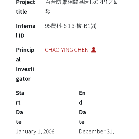
Project
百合防禦相關基因LsGRP1之研
title
發
Interna
95農科-6.1.3-檢-B1(8)
l ID
Princip
CHAO-YING CHEN
al
Investi
gator
Sta
En
rt
d
Da
Da
te
te
January 1, 2006
December 31,