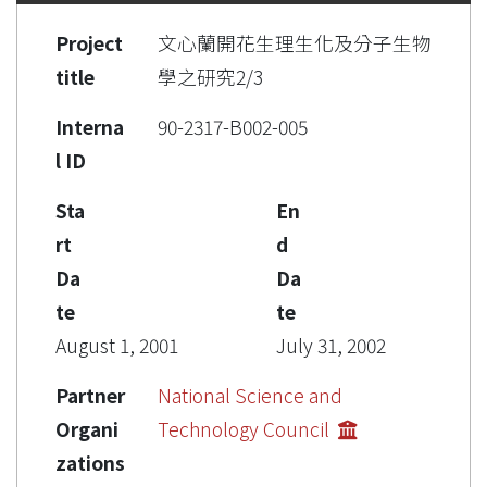
Project
文心蘭開花生理生化及分子生物
title
學之研究2/3
Interna
90-2317-B002-005
l ID
Sta
En
rt
d
Da
Da
te
te
August 1, 2001
July 31, 2002
Partner
National Science and
Organi
Technology Council
zations