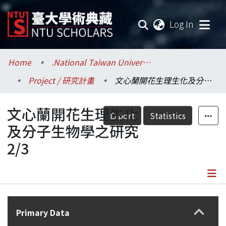
(current
Log In
Communities & Collections
Home
.National Taiwan University / 國立臺灣大學
Project / 研究計畫
文心蘭開花生理生化及分子生物學之研究2/3
Research Outputs
文心蘭開花生理生化
Fundings & Projects
Export
Statistics
及分子生物學之研究
Researchers
2/3
Organizations
Statistics
Details
Primary Data