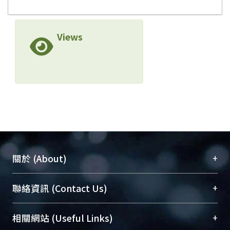
Views
+
關於 (About)
臺大位居世界頂尖大學之列，為永久珍藏及向國際
+
聯絡資訊 (Contact Us)
展現本校豐碩的研究成果及學術能量，圖書館整合
機構典藏（NTUR）與學術庫（AH）不同功能平
總館學科館員
(Main Library)
+
相關網站 (Useful Links)
台，成為臺大學術典藏NTU scholars。期能整合研