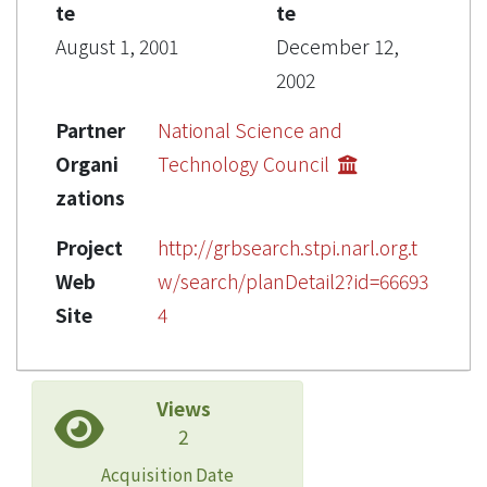
te
te
August 1, 2001
December 12,
2002
Partner
National Science and
Organi
Technology Council
zations
Project
http://grbsearch.stpi.narl.org.t
Web
w/search/planDetail2?id=66693
Site
4
Views
2
Acquisition Date