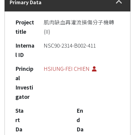
Primary Data
Project
肌肉缺血再灌流損傷分子機轉
title
(II)
Interna
NSC90-2314-B002-411
l ID
Princip
HSIUNG-FEI CHIEN
al
Investi
gator
Sta
En
rt
d
Da
Da