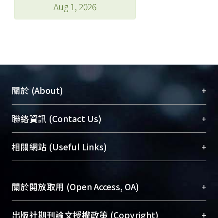
Aug 1, 2026
+
關於 (About)
臺大位居世界頂尖大學之列，為永久珍藏及向國際
+
聯絡資訊 (Contact Us)
展現本校豐碩的研究成果及學術能量，圖書館整合
機構典藏（NTUR）與學術庫（AH）不同功能平
總館學科館員
(Main Library)
+
相關網站 (Useful Links)
台，成為臺大學術典藏NTU scholars。期能整合研
醫學圖書館學科館員
(Medical Library)
究能量、促進交流合作、保存學術產出、推廣研究
社會科學院辜振甫紀念圖書館學科館員
(Social
成果。
Sciences Library)
+
關於開放取用 (Open Access, OA)
To permanently archive and promote researcher
profiles and scholarly works, Library integrates the
開放取用是從使用者角度提升資訊取用性的社會運
+
出版社期刊論文授權政策 (Copyright)