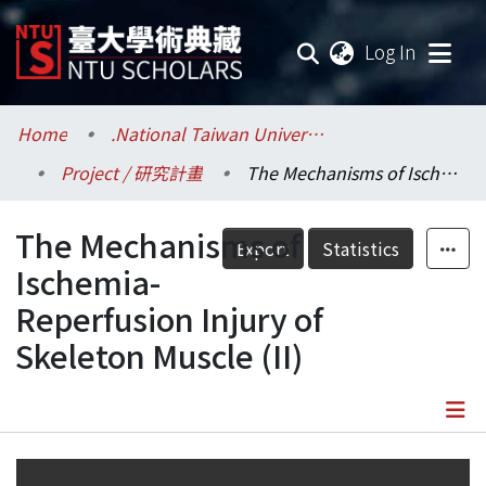
(current
Log In
Communities & Collections
Home
.National Taiwan University / 國立臺灣大學
Project / 研究計畫
The Mechanisms of Ischemia-Reperfusion Injury of Skeleton Muscle (II)
Research Outputs
The Mechanisms of
Fundings & Projects
Export
Statistics
Ischemia-
Researchers
Reperfusion Injury of
Skeleton Muscle (II)
Organizations
Statistics
Details