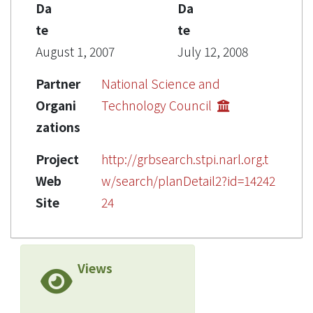
Da
Da
te
te
August 1, 2007
July 12, 2008
Partner
National Science and
Organi
Technology Council
zations
Project
http://grbsearch.stpi.narl.org.t
Web
w/search/planDetail2?id=14242
Site
24
Views