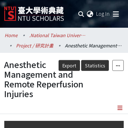
(current
Log In
Communities & Collections
Home
.National Taiwan University / 國立臺灣大學
Project / 研究計畫
Anesthetic Management and Remote Reperfusion Injuries
Research Outputs
Anesthetic
Fundings & Projects
Export
Statistics
Management and
Researchers
Remote Reperfusion
Injuries
Organizations
Statistics
Details