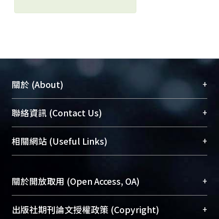
+
關於 (About)
臺大位居世界頂尖大學之列，為永久珍藏及向國際
+
聯絡資訊 (Contact Us)
展現本校豐碩的研究成果及學術能量，圖書館整合
機構典藏（NTUR）與學術庫（AH）不同功能平
總館學科館員
(Main Library)
+
相關網站 (Useful Links)
台，成為臺大學術典藏NTU scholars。期能整合研
醫學圖書館學科館員
(Medical Library)
究能量、促進交流合作、保存學術產出、推廣研究
社會科學院辜振甫紀念圖書館學科館員
(Social
成果。
Sciences Library)
+
關於開放取用 (Open Access, OA)
To permanently archive and promote researcher
profiles and scholarly works, Library integrates the
開放取用是從使用者角度提升資訊取用性的社會運
+
出版社期刊論文授權政策 (Copyright)