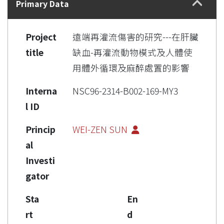
Primary Data
Project
遠端再灌流傷害的研究---在肝臟
title
缺血-再灌流動物模式及人體使
用體外循環及麻醉處置的影響
Interna
NSC96-2314-B002-169-MY3
l ID
Princip
WEI-ZEN SUN
al
Investi
gator
Sta
En
rt
d