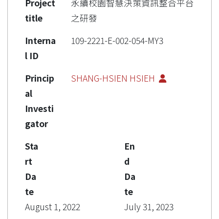
Project
永續校園智慧決策資訊整合平台
title
之研發
Interna
109-2221-E-002-054-MY3
l ID
Princip
SHANG-HSIEN HSIEH
al
Investi
gator
Sta
En
rt
d
Da
Da
te
te
August 1, 2022
July 31, 2023