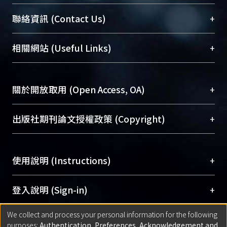
臺大位居世界頂尖大學之列，為永久珍藏及向國際
+
聯絡資訊 (Contact Us)
展現本校豐碩的研究成果及學術能量，圖書館整合
機構典藏（NTUR）與學術庫（AH）不同功能平
總館學科館員
(Main Library)
+
相關網站 (Useful Links)
台，成為臺大學術典藏NTU scholars。期能整合研
醫學圖書館學科館員
(Medical Library)
究能量、促進交流合作、保存學術產出、推廣研究
社會科學院辜振甫紀念圖書館學科館員
(Social
成果。
Sciences Library)
+
關於開放取用 (Open Access, OA)
To permanently archive and promote researcher
profiles and scholarly works, Library integrates the
開放取用是從使用者角度提升資訊取用性的社會運
+
出版社期刊論文授權政策 (Copyright)
services of “NTU Repository” with “Academic
動，應用在學術研究上是透過將研究著作公開供使
Hub” to form NTU Scholars.
用者自由取閱，以促進學術傳播及因應期刊訂購費
請確認所上傳的全文是原創的內容，若該文件包
用逐年攀升。同時可加速研究發展、提升研究影響
+
使用說明 (Instructions)
含部分內容的版權非匯入者所有，或由第三方贊
力，NTU Scholars即為本校的開放取用典藏（OA
助與合作完成，請確認該版權所有者及第三方同
Archive）平台。
（點選深入了解OA）
意提供此授權。
網站簡介
(Quickstart Guide)
+
登入說明 (Sign-in)
Please represent that the submission is your
使用手冊
(Instruction Manual)
original work, and that you have the right to
We collect and process your personal information for the following
線上預約服務
(Booking Service)
方案一：
臺灣大學計算機中心帳號登入
+
匯入著作 (Submission)
purposes:
Authentication, Preferences, Acknowledgement and
grant the rights to upload.