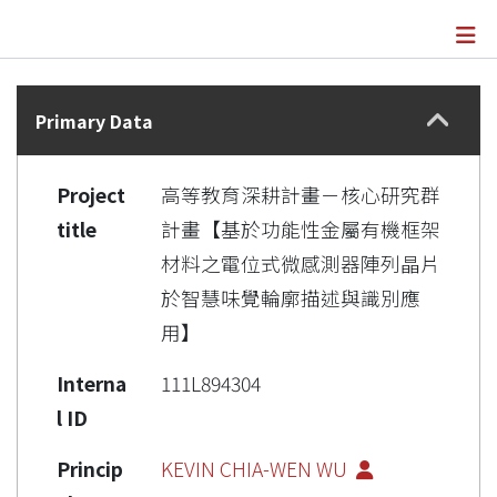
Details
Primary Data
Project
高等教育深耕計畫－核心研究群
title
計畫【基於功能性金屬有機框架
材料之電位式微感測器陣列晶片
於智慧味覺輪廓描述與識別應
用】
Interna
111L894304
l ID
Princip
KEVIN CHIA-WEN WU