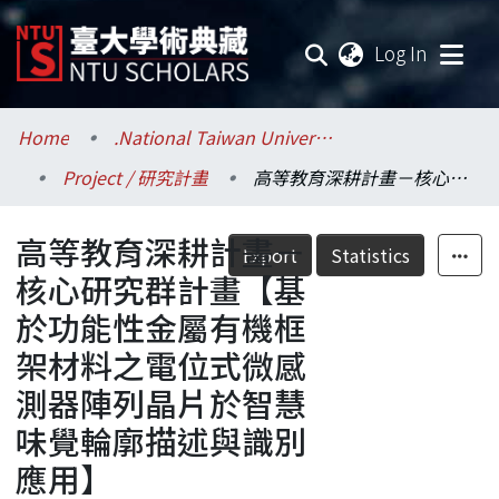
(current
Log In
Communities & Collections
Home
.National Taiwan University / 國立臺灣大學
Project / 研究計畫
高等教育深耕計畫－核心研究群計畫【基於功能性金屬有機框架材料之電位式微感測器陣列晶片於智慧味覺輪廓描述與識別應用】
Research Outputs
高等教育深耕計畫－
Fundings & Projects
Export
Statistics
核心研究群計畫【基
Researchers
於功能性金屬有機框
架材料之電位式微感
Organizations
測器陣列晶片於智慧
Statistics
味覺輪廓描述與識別
應用】