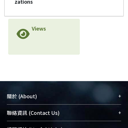
zations
Views
+
關於 (About)
臺大位居世界頂尖大學之列，為永久珍藏及向國際
+
聯絡資訊 (Contact Us)
展現本校豐碩的研究成果及學術能量，圖書館整合
機構典藏（NTUR）與學術庫（AH）不同功能平