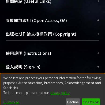
總館學科館員
(Main Library)
+
相關網站 (Useful Links)
台，成為臺大學術典藏NTU scholars。期能整合研
醫學圖書館學科館員
(Medical Library)
究能量、促進交流合作、保存學術產出、推廣研究
社會科學院辜振甫紀念圖書館學科館員
(Social
成果。
Sciences Library)
+
關於開放取用 (Open Access, OA)
To permanently archive and promote researcher
profiles and scholarly works, Library integrates the
開放取用是從使用者角度提升資訊取用性的社會運
+
出版社期刊論文授權政策 (Copyright)
services of “NTU Repository” with “Academic
動，應用在學術研究上是透過將研究著作公開供使
Hub” to form NTU Scholars.
用者自由取閱，以促進學術傳播及因應期刊訂購費
請確認所上傳的全文是原創的內容，若該文件包
用逐年攀升。同時可加速研究發展、提升研究影響
+
使用說明 (Instructions)
含部分內容的版權非匯入者所有，或由第三方贊
力，NTU Scholars即為本校的開放取用典藏（OA
助與合作完成，請確認該版權所有者及第三方同
Archive）平台。
（點選深入了解OA）
意提供此授權。
網站簡介
(Quickstart Guide)
+
登入說明 (Sign-in)
Please represent that the submission is your
使用手冊
(Instruction Manual)
original work, and that you have the right to
We collect and process your personal information for the following
線上預約服務
(Booking Service)
方案一：
臺灣大學計算機中心帳號登入
+
匯入著作 (Submission)
purposes:
Authentication, Preferences, Acknowledgement and
grant the rights to upload.
(With C&INC Email Account)
Statistics
.
方案二：
ORCID帳號登入
(With ORCID)
To learn more, please read our
privacy policy
.
若欲上傳已出版的全文電子檔，可使用
Open
方案一：
定期更新ORCID者，以ID匯入
(Search
policy finder
網站查詢，以確認出版單位之版權
for identifier (ORCID))
Built with
DSpace-CRIS software
- Extension maintained and optimized
Customize
Decline
That's ok