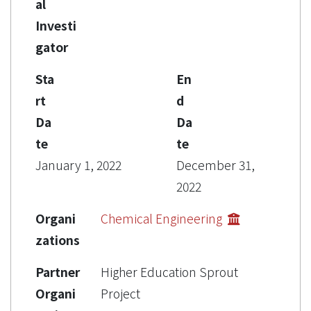
al
Investi
gator
Sta
En
rt
d
Da
Da
te
te
January 1, 2022
December 31,
2022
Organi
Chemical Engineering
zations
Partner
Higher Education Sprout
Organi
Project