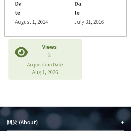
Da
Da
te
te
August 1, 2014
July 31, 2016
Views
2
Acquisition Date
Aug 1, 2026
+
關於 (About)