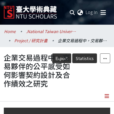
(current
Log In
Communities & Collections
Home
.National Taiwan University / 國立臺灣大學
Project / 研究計畫
企業交易過程中，交易夥伴的公平感受如何影響契約設計及合作績效之研究
Research Outputs
企業交易過程中，交
Fundings & Projects
Export
Statistics
易夥伴的公平感受如
Researchers
何影響契約設計及合
作績效之研究
Organizations
Statistics
Details