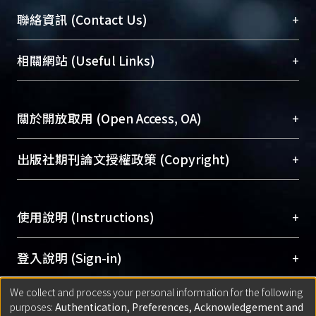
臺大位居世界頂尖大學之列，為永久珍藏及向國際
+
聯絡資訊 (Contact Us)
展現本校豐碩的研究成果及學術能量，圖書館整合
機構典藏（NTUR）與學術庫（AH）不同功能平
總館學科館員
(Main Library)
+
相關網站 (Useful Links)
台，成為臺大學術典藏NTU scholars。期能整合研
醫學圖書館學科館員
(Medical Library)
究能量、促進交流合作、保存學術產出、推廣研究
社會科學院辜振甫紀念圖書館學科館員
(Social
成果。
Sciences Library)
+
關於開放取用 (Open Access, OA)
To permanently archive and promote researcher
profiles and scholarly works, Library integrates the
開放取用是從使用者角度提升資訊取用性的社會運
+
出版社期刊論文授權政策 (Copyright)
services of “NTU Repository” with “Academic
動，應用在學術研究上是透過將研究著作公開供使
Hub” to form NTU Scholars.
用者自由取閱，以促進學術傳播及因應期刊訂購費
請確認所上傳的全文是原創的內容，若該文件包
用逐年攀升。同時可加速研究發展、提升研究影響
+
使用說明 (Instructions)
含部分內容的版權非匯入者所有，或由第三方贊
力，NTU Scholars即為本校的開放取用典藏（OA
助與合作完成，請確認該版權所有者及第三方同
Archive）平台。
（點選深入了解OA）
意提供此授權。
網站簡介
(Quickstart Guide)
+
登入說明 (Sign-in)
Please represent that the submission is your
使用手冊
(Instruction Manual)
original work, and that you have the right to
We collect and process your personal information for the following
線上預約服務
(Booking Service)
方案一：
臺灣大學計算機中心帳號登入
+
匯入著作 (Submission)
purposes:
Authentication, Preferences, Acknowledgement and
grant the rights to upload.