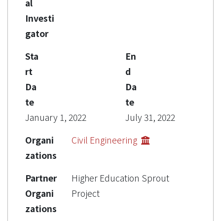
al
Investi
gator
Sta
En
rt
d
Da
Da
te
te
January 1, 2022
July 31, 2022
Organi
Civil Engineering
zations
Partner
Higher Education Sprout
Organi
Project
zations