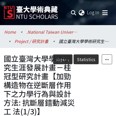
(current
Log In
Communities & Collections
Home
.National Taiwan University / 國立臺灣大學
Project / 研究計畫
國立臺灣大學學術研究生涯發展計畫－桂冠型研究計畫【加勁構造物在逆斷層作用下之力學行為與設計方法: 抗斷層錯動減災工 法(1/3)】
Research Outputs
國立臺灣大學學術研
Fundings & Projects
Export
Statistics
究生涯發展計畫－桂
Researchers
冠型研究計畫【加勁
構造物在逆斷層作用
Organizations
下之力學行為與設計
Statistics
方法: 抗斷層錯動減災
工 法(1/3)】