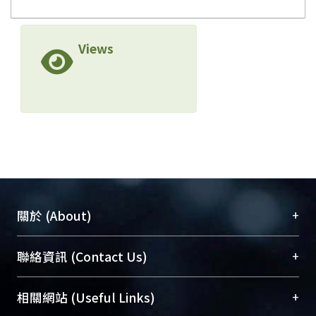
Views
+
關於 (About)
臺大位居世界頂尖大學之列，為永久珍藏及向國際
+
聯絡資訊 (Contact Us)
展現本校豐碩的研究成果及學術能量，圖書館整合
機構典藏（NTUR）與學術庫（AH）不同功能平
總館學科館員
(Main Library)
+
相關網站 (Useful Links)
台，成為臺大學術典藏NTU scholars。期能整合研
醫學圖書館學科館員
(Medical Library)