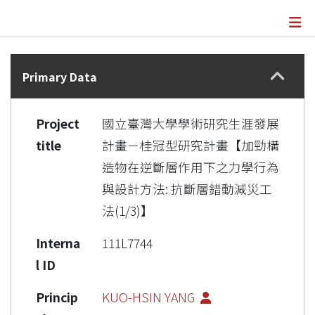
Details
Primary Data
Project
國立臺灣大學學術研究生涯發展
title
計畫－桂冠型研究計畫【加勁構
造物在逆斷層作用下之力學行為
與設計方法: 抗斷層錯動減災工
法(1/3)】
Interna
111L7744
l ID
Princip
KUO-HSIN YANG