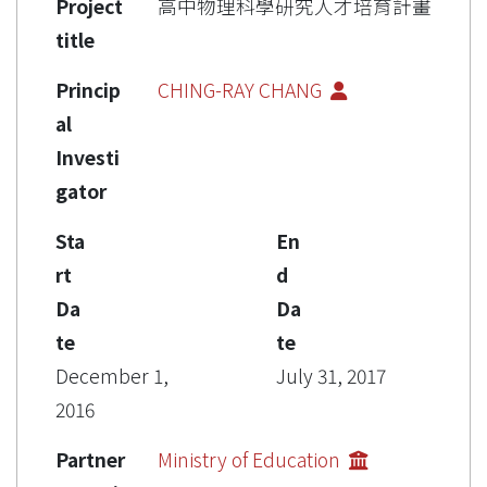
Project
高中物理科學研究人才培育計畫
title
Princip
CHING-RAY CHANG
al
Investi
gator
Sta
En
rt
d
Da
Da
te
te
December 1,
July 31, 2017
2016
Partner
Ministry of Education