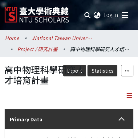
(current
Log In
Communities & Collections
Home
.National Taiwan University / 國立臺灣大學
Project / 研究計畫
高中物理科學研究人才培育計畫
Research Outputs
高中物理科學研究人
Fundings & Projects
Export
Statistics
才培育計畫
Researchers
Organizations
Details
Statistics
Primary Data