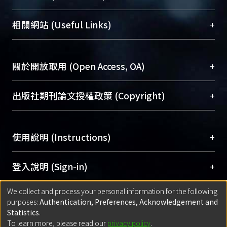
展現本校豐碩的研究成果及學術能量，圖書館整合
機構典藏（NTUR）與學術庫（AH）不同功能平
總館學科館員
(Main Library)
+
相關網站 (Useful Links)
台，成為臺大學術典藏NTU scholars。期能整合研
醫學圖書館學科館員
(Medical Library)
究能量、促進交流合作、保存學術產出、推廣研究
社會科學院辜振甫紀念圖書館學科館員
(Social
成果。
Sciences Library)
+
關於開放取用 (Open Access, OA)
To permanently archive and promote researcher
profiles and scholarly works, Library integrates the
開放取用是從使用者角度提升資訊取用性的社會運
+
出版社期刊論文授權政策 (Copyright)
services of “NTU Repository” with “Academic
動，應用在學術研究上是透過將研究著作公開供使
Hub” to form NTU Scholars.
用者自由取閱，以促進學術傳播及因應期刊訂購費
請確認所上傳的全文是原創的內容，若該文件包
用逐年攀升。同時可加速研究發展、提升研究影響
+
使用說明 (Instructions)
含部分內容的版權非匯入者所有，或由第三方贊
力，NTU Scholars即為本校的開放取用典藏（OA
助與合作完成，請確認該版權所有者及第三方同
Archive）平台。
（點選深入了解OA）
意提供此授權。
網站簡介
(Quickstart Guide)
+
登入說明 (Sign-in)
Please represent that the submission is your
使用手冊
(Instruction Manual)
original work, and that you have the right to
We collect and process your personal information for the following
線上預約服務
(Booking Service)
方案一：
臺灣大學計算機中心帳號登入
+
匯入著作 (Submission)
purposes:
Authentication, Preferences, Acknowledgement and
grant the rights to upload.
(With C&INC Email Account)
Statistics
.
方案二：
ORCID帳號登入
(With ORCID)
To learn more, please read our
privacy policy
.
若欲上傳已出版的全文電子檔，可使用
Open
方案一：
定期更新ORCID者，以ID匯入
(Search