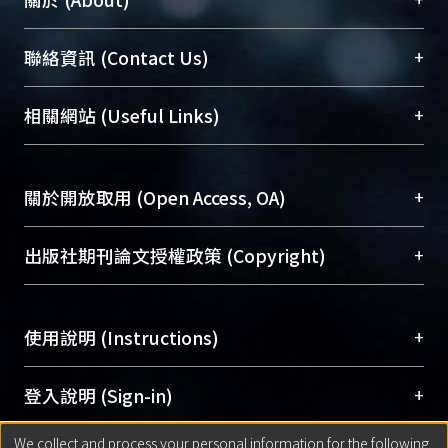
臺大位居世界頂尖大學之列，為永久珍藏及向國際
+
聯絡資訊 (Contact Us)
展現本校豐碩的研究成果及學術能量，圖書館整合
機構典藏（NTUR）與學術庫（AH）不同功能平
總館學科館員
(Main Library)
+
相關網站 (Useful Links)
台，成為臺大學術典藏NTU scholars。期能整合研
醫學圖書館學科館員
(Medical Library)
究能量、促進交流合作、保存學術產出、推廣研究
社會科學院辜振甫紀念圖書館學科館員
(Social
成果。
Sciences Library)
+
關於開放取用 (Open Access, OA)
To permanently archive and promote researcher
profiles and scholarly works, Library integrates the
開放取用是從使用者角度提升資訊取用性的社會運
+
出版社期刊論文授權政策 (Copyright)
services of “NTU Repository” with “Academic
動，應用在學術研究上是透過將研究著作公開供使
Hub” to form NTU Scholars.
用者自由取閱，以促進學術傳播及因應期刊訂購費
請確認所上傳的全文是原創的內容，若該文件包
用逐年攀升。同時可加速研究發展、提升研究影響
+
使用說明 (Instructions)
含部分內容的版權非匯入者所有，或由第三方贊
力，NTU Scholars即為本校的開放取用典藏（OA
助與合作完成，請確認該版權所有者及第三方同
Archive）平台。
（點選深入了解OA）
意提供此授權。
網站簡介
(Quickstart Guide)
+
登入說明 (Sign-in)
Please represent that the submission is your
使用手冊
(Instruction Manual)
original work, and that you have the right to
We collect and process your personal information for the following
線上預約服務
(Booking Service)