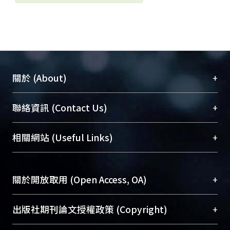
+
關於 (About)
臺大位居世界頂尖大學之列，為永久珍藏及向國際
+
聯絡資訊 (Contact Us)
展現本校豐碩的研究成果及學術能量，圖書館整合
機構典藏（NTUR）與學術庫（AH）不同功能平
總館學科館員
(Main Library)
+
相關網站 (Useful Links)
台，成為臺大學術典藏NTU scholars。期能整合研
醫學圖書館學科館員
(Medical Library)
究能量、促進交流合作、保存學術產出、推廣研究
社會科學院辜振甫紀念圖書館學科館員
(Social
成果。
Sciences Library)
+
關於開放取用 (Open Access, OA)
To permanently archive and promote researcher
profiles and scholarly works, Library integrates the
開放取用是從使用者角度提升資訊取用性的社會運
+
出版社期刊論文授權政策 (Copyright)
services of “NTU Repository” with “Academic
動，應用在學術研究上是透過將研究著作公開供使