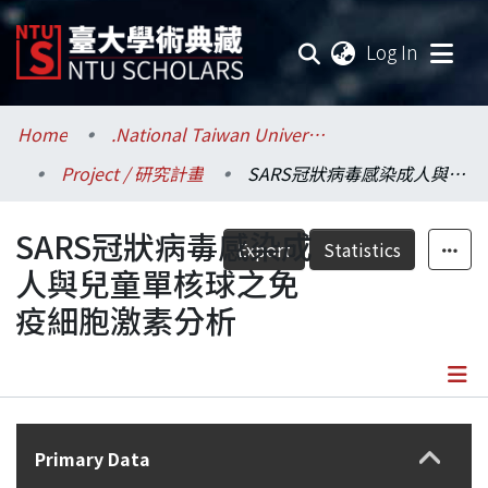
(current
Log In
Communities & Collections
Home
.National Taiwan University / 國立臺灣大學
Project / 研究計畫
SARS冠狀病毒感染成人與兒童單核球之免疫細胞激素分析
Research Outputs
SARS冠狀病毒感染成
Fundings & Projects
Export
Statistics
人與兒童單核球之免
Researchers
疫細胞激素分析
Organizations
Statistics
Details
Primary Data