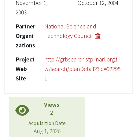
November 1,
October 12, 2004
2003
Partner
National Science and
Organi
Technology Council
zations
Project
http://grbsearch.stpi.narl.org.t
Web
w/search/planDetail2?id=92295
Site
1
Views
2
Acquisition Date
Aug 1, 2026