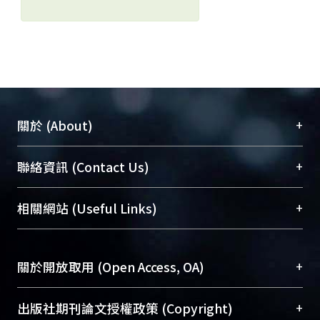
+
關於 (About)
臺大位居世界頂尖大學之列，為永久珍藏及向國際
+
聯絡資訊 (Contact Us)
展現本校豐碩的研究成果及學術能量，圖書館整合
機構典藏（NTUR）與學術庫（AH）不同功能平
總館學科館員
(Main Library)
+
相關網站 (Useful Links)
台，成為臺大學術典藏NTU scholars。期能整合研
醫學圖書館學科館員
(Medical Library)
究能量、促進交流合作、保存學術產出、推廣研究
社會科學院辜振甫紀念圖書館學科館員
(Social
成果。
Sciences Library)
+
關於開放取用 (Open Access, OA)
To permanently archive and promote researcher
profiles and scholarly works, Library integrates the
開放取用是從使用者角度提升資訊取用性的社會運
+
出版社期刊論文授權政策 (Copyright)