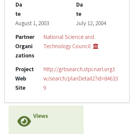
Da
Da
te
te
August 1, 2003
July 12, 2004
Partner
National Science and
Organi
Technology Council
zations
Project
http://grbsearch.stpi.narl.org.t
Web
w/search/planDetail2?id=84633
Site
9
Views