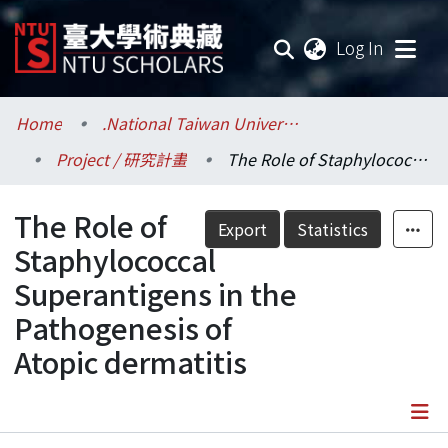
(current
Log In
Communities & Collections
Home
.National Taiwan University / 國立臺灣大學
Project / 研究計畫
The Role of Staphylococcal Superantigens in the Pathogenesis of Atopic dermatitis
Research Outputs
The Role of
Fundings & Projects
Export
Statistics
Staphylococcal
Researchers
Superantigens in the
Pathogenesis of
Organizations
Atopic dermatitis
Statistics