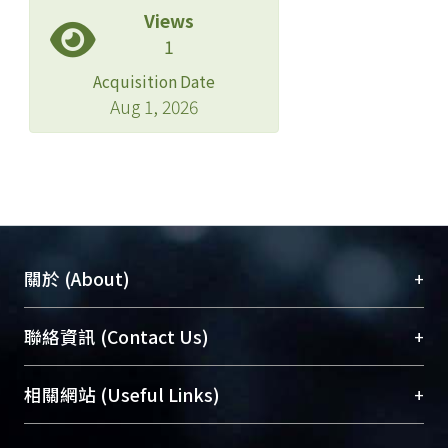
Views
1
Acquisition Date
Aug 1, 2026
+
關於 (About)
臺大位居世界頂尖大學之列，為永久珍藏及向國際
+
聯絡資訊 (Contact Us)
展現本校豐碩的研究成果及學術能量，圖書館整合
機構典藏（NTUR）與學術庫（AH）不同功能平
總館學科館員
(Main Library)
+
相關網站 (Useful Links)
台，成為臺大學術典藏NTU scholars。期能整合研
醫學圖書館學科館員
(Medical Library)
究能量、促進交流合作、保存學術產出、推廣研究
社會科學院辜振甫紀念圖書館學科館員
(Social