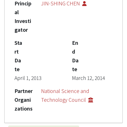
Princip
JIN-SHING CHEN
al
Investi
gator
Sta
En
rt
d
Da
Da
te
te
April 1, 2013
March 12, 2014
Partner
National Science and
Organi
Technology Council
zations