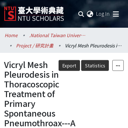
(current
Log In
Communities & Collections
Home
.National Taiwan University / 國立臺灣大學
Project / 研究計畫
Vicryl Mesh Pleurodesis in Thoracoscopic Treatment of Primary Spontaneous Pneumothroax---A Prospective Randomized Trial (I)
Research Outputs
Vicryl Mesh
Fundings & Projects
Export
Statistics
Pleurodesis in
Researchers
Thoracoscopic
Treatment of
Organizations
Primary
Statistics
Spontaneous
Pneumothroax---A