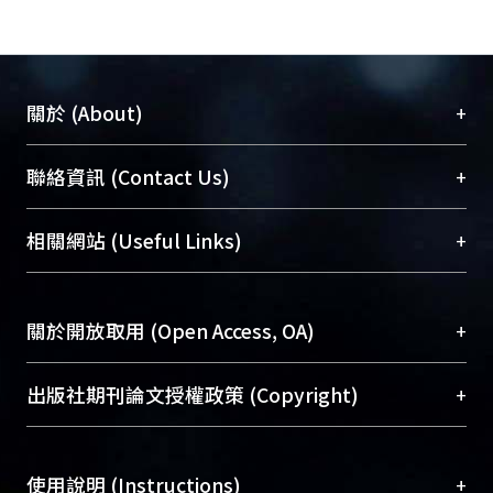
+
關於 (About)
臺大位居世界頂尖大學之列，為永久珍藏及向國際
+
聯絡資訊 (Contact Us)
展現本校豐碩的研究成果及學術能量，圖書館整合
機構典藏（NTUR）與學術庫（AH）不同功能平
總館學科館員
(Main Library)
+
相關網站 (Useful Links)
台，成為臺大學術典藏NTU scholars。期能整合研
醫學圖書館學科館員
(Medical Library)
究能量、促進交流合作、保存學術產出、推廣研究
社會科學院辜振甫紀念圖書館學科館員
(Social
成果。
Sciences Library)
+
關於開放取用 (Open Access, OA)
To permanently archive and promote researcher
profiles and scholarly works, Library integrates the
開放取用是從使用者角度提升資訊取用性的社會運
+
出版社期刊論文授權政策 (Copyright)
services of “NTU Repository” with “Academic
動，應用在學術研究上是透過將研究著作公開供使
Hub” to form NTU Scholars.
用者自由取閱，以促進學術傳播及因應期刊訂購費
請確認所上傳的全文是原創的內容，若該文件包
用逐年攀升。同時可加速研究發展、提升研究影響
+
使用說明 (Instructions)
含部分內容的版權非匯入者所有，或由第三方贊