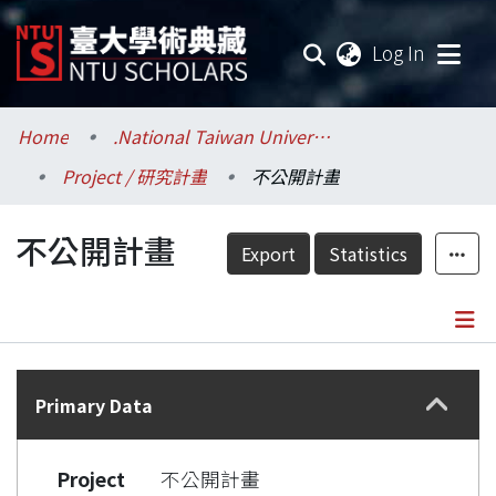
(current
Log In
Communities & Collections
Home
.National Taiwan University / 國立臺灣大學
Project / 研究計畫
不公開計畫
Research Outputs
不公開計畫
Fundings & Projects
Export
Statistics
Researchers
Organizations
Details
Statistics
Primary Data
Project
不公開計畫