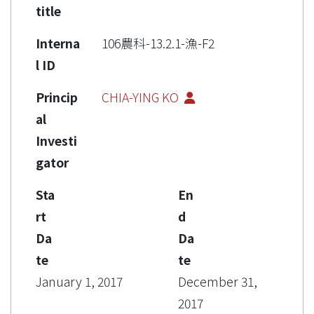
title
Interna
106農科-13.2.1-漁-F2
l ID
Princip
CHIA-YING KO
al
Investi
gator
Sta
En
rt
d
Da
Da
te
te
January 1, 2017
December 31,
2017