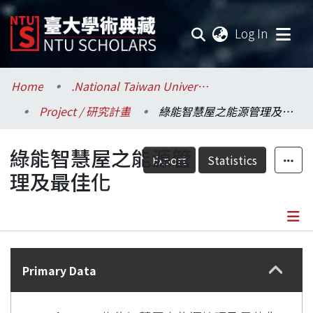
(current
Log In
Communities & Collections
Home
.National Taiwan University / 國立臺灣大學
Project / 研究計畫
綠能智慧屋之能源管理及最佳化
Research Outputs
綠能智慧屋之能源管
Fundings & Projects
Export
Statistics
理及最佳化
Researchers
Organizations
Details
Statistics
Primary Data