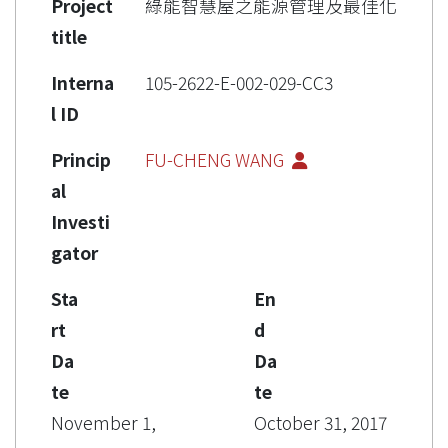
Project
綠能智慧屋之能源管理及最佳化
title
Interna
105-2622-E-002-029-CC3
l ID
Princip
FU-CHENG WANG
al
Investi
gator
Sta
En
rt
d
Da
Da
te
te
November 1,
October 31, 2017