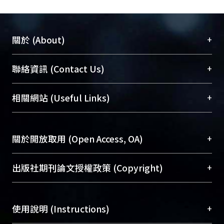
+
關於 (About)
臺大位居世界頂尖大學之列，為永久珍藏及向國際
+
聯絡資訊 (Contact Us)
展現本校豐碩的研究成果及學術能量，圖書館整合
機構典藏（NTUR）與學術庫（AH）不同功能平
總館學科館員
(Main Library)
+
相關網站 (Useful Links)
台，成為臺大學術典藏NTU scholars。期能整合研
醫學圖書館學科館員
(Medical Library)
究能量、促進交流合作、保存學術產出、推廣研究
社會科學院辜振甫紀念圖書館學科館員
(Social
成果。
Sciences Library)
+
關於開放取用 (Open Access, OA)
To permanently archive and promote researcher
profiles and scholarly works, Library integrates the
開放取用是從使用者角度提升資訊取用性的社會運
+
出版社期刊論文授權政策 (Copyright)
services of “NTU Repository” with “Academic
動，應用在學術研究上是透過將研究著作公開供使
Hub” to form NTU Scholars.
用者自由取閱，以促進學術傳播及因應期刊訂購費
請確認所上傳的全文是原創的內容，若該文件包
用逐年攀升。同時可加速研究發展、提升研究影響
+
使用說明 (Instructions)
含部分內容的版權非匯入者所有，或由第三方贊
力，NTU Scholars即為本校的開放取用典藏（OA
助與合作完成，請確認該版權所有者及第三方同