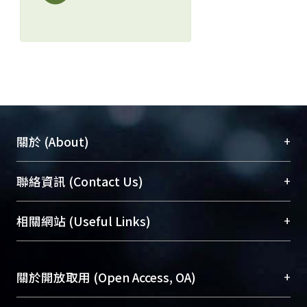
+
關於 (About)
臺大位居世界頂尖大學之列，為永久珍藏及向國際
+
聯絡資訊 (Contact Us)
展現本校豐碩的研究成果及學術能量，圖書館整合
機構典藏（NTUR）與學術庫（AH）不同功能平
總館學科館員
(Main Library)
+
相關網站 (Useful Links)
台，成為臺大學術典藏NTU scholars。期能整合研
醫學圖書館學科館員
(Medical Library)
究能量、促進交流合作、保存學術產出、推廣研究
社會科學院辜振甫紀念圖書館學科館員
(Social
成果。
Sciences Library)
+
關於開放取用 (Open Access, OA)
To permanently archive and promote researcher