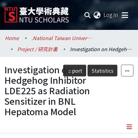
(current
Log In
Communities & Collections
Home
.National Taiwan University / 國立臺灣大學
Project / 研究計畫
Investigation on Hedgehog Inhibitor LDE225 as Radiation Sensitizer in BNL Hepatoma Model
Research Outputs
Investigation on
Fundings & Projects
Export
Statistics
Hedgehog Inhibitor
Researchers
LDE225 as Radiation
Sensitizer in BNL
Organizations
Hepatoma Model
Statistics