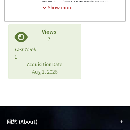
臨床上，這項研究的應用可能會
Show more
發現創新的神經失養性角膜病變
(Neurotrophic keratopathy)的
治療策略。通過識別特定的分子
Views
目標並了解其在疾病進程中的作
7
用，可以開發新的治療介入措
施，期待有效控制和改善患者的
Last Week
治療結果。
1
Acquisition Date
Aug 1, 2026
+
關於 (About)