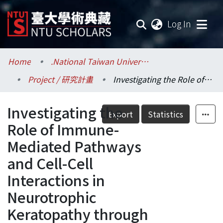
(current
Log In
Communities & Collections
Home
.National Taiwan University / 國立臺灣大學
Project / 研究計畫
Investigating the Role of Immune-Mediated Pathways and Cell-Cell Interactions in Neurotrophic Keratopathy through Multi-Omics Approaches
Research Outputs
Investigating the
Fundings & Projects
Export
Statistics
Role of Immune-
Researchers
Mediated Pathways
and Cell-Cell
Organizations
Interactions in
Statistics
Neurotrophic
Keratopathy through