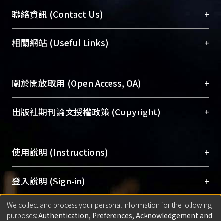
臺大位居世界頂尖大學之列，為永久珍藏及向國際
+
聯絡資訊 (Contact Us)
展現本校豐碩的研究成果及學術能量，圖書館整合
機構典藏（NTUR）與學術庫（AH）不同功能平
總館學科館員
(Main Library)
+
相關網站 (Useful Links)
台，成為臺大學術典藏NTU scholars。期能整合研
醫學圖書館學科館員
(Medical Library)
究能量、促進交流合作、保存學術產出、推廣研究
社會科學院辜振甫紀念圖書館學科館員
(Social
成果。
Sciences Library)
+
關於開放取用 (Open Access, OA)
To permanently archive and promote researcher
profiles and scholarly works, Library integrates the
開放取用是從使用者角度提升資訊取用性的社會運
+
出版社期刊論文授權政策 (Copyright)
services of “NTU Repository” with “Academic
動，應用在學術研究上是透過將研究著作公開供使
Hub” to form NTU Scholars.
用者自由取閱，以促進學術傳播及因應期刊訂購費
請確認所上傳的全文是原創的內容，若該文件包
用逐年攀升。同時可加速研究發展、提升研究影響
+
使用說明 (Instructions)
含部分內容的版權非匯入者所有，或由第三方贊
力，NTU Scholars即為本校的開放取用典藏（OA
助與合作完成，請確認該版權所有者及第三方同
Archive）平台。
（點選深入了解OA）
意提供此授權。
網站簡介
(Quickstart Guide)
+
登入說明 (Sign-in)
Please represent that the submission is your
使用手冊
(Instruction Manual)
original work, and that you have the right to
We collect and process your personal information for the following
線上預約服務
(Booking Service)
方案一：
臺灣大學計算機中心帳號登入
+
匯入著作 (Submission)
purposes:
Authentication, Preferences, Acknowledgement and
grant the rights to upload.