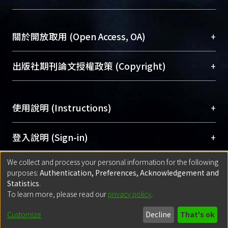
台，成為臺大學術典藏NTU scholars。期能整合研
醫學圖書館學科館員
(Medical Library)
究能量、促進交流合作、保存學術產出、推廣研究
社會科學院辜振甫紀念圖書館學科館員
(Social
成果。
Sciences Library)
+
關於開放取用 (Open Access, OA)
To permanently archive and promote researcher
profiles and scholarly works, Library integrates the
開放取用是從使用者角度提升資訊取用性的社會運
+
出版社期刊論文授權政策 (Copyright)
services of “NTU Repository” with “Academic
動，應用在學術研究上是透過將研究著作公開供使
Hub” to form NTU Scholars.
用者自由取閱，以促進學術傳播及因應期刊訂購費
請確認所上傳的全文是原創的內容，若該文件包
用逐年攀升。同時可加速研究發展、提升研究影響
+
使用說明 (Instructions)
含部分內容的版權非匯入者所有，或由第三方贊
力，NTU Scholars即為本校的開放取用典藏（OA
助與合作完成，請確認該版權所有者及第三方同
Archive）平台。
（點選深入了解OA）
意提供此授權。
網站簡介
(Quickstart Guide)
+
登入說明 (Sign-in)
Please represent that the submission is your
使用手冊
(Instruction Manual)
original work, and that you have the right to
We collect and process your personal information for the following
線上預約服務
(Booking Service)
方案一：
臺灣大學計算機中心帳號登入
+
匯入著作 (Submission)
purposes:
Authentication, Preferences, Acknowledgement and
grant the rights to upload.
(With C&INC Email Account)
Statistics
.
方案二：
ORCID帳號登入
(With ORCID)
To learn more, please read our
privacy policy
.
若欲上傳已出版的全文電子檔，可使用
Open
方案一：
定期更新ORCID者，以ID匯入
(Search
policy finder
網站查詢，以確認出版單位之版權
for identifier (ORCID))
Built with
DSpace-CRIS software
- Extension maintained and optimized
Customize
Decline
That's ok
政策。
方案二：
自行建檔
(Default mode Submission)
by