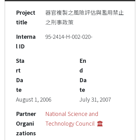
Project
器官複製之風險評估與濫用禁止
title
之刑事政策
Interna
95-2414-H-002-020-
l ID
Sta
En
rt
d
Da
Da
te
te
August 1, 2006
July 31, 2007
Partner
National Science and
Organi
Technology Council
zations