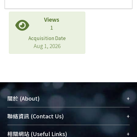
Views
1
Acquisition Date
Aug 1, 2026
+
關於 (About)
臺大位居世界頂尖大學之列，為永久珍藏及向國際
+
聯絡資訊 (Contact Us)
展現本校豐碩的研究成果及學術能量，圖書館整合
機構典藏（NTUR）與學術庫（AH）不同功能平
總館學科館員
(Main Library)
+
相關網站 (Useful Links)