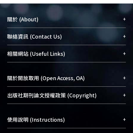
+
關於 (About)
臺大位居世界頂尖大學之列，為永久珍藏及向國際
+
聯絡資訊 (Contact Us)
展現本校豐碩的研究成果及學術能量，圖書館整合
機構典藏（NTUR）與學術庫（AH）不同功能平
總館學科館員
(Main Library)
+
相關網站 (Useful Links)
台，成為臺大學術典藏NTU scholars。期能整合研
醫學圖書館學科館員
(Medical Library)
究能量、促進交流合作、保存學術產出、推廣研究
社會科學院辜振甫紀念圖書館學科館員
(Social
成果。
Sciences Library)
+
關於開放取用 (Open Access, OA)
To permanently archive and promote researcher
profiles and scholarly works, Library integrates the
開放取用是從使用者角度提升資訊取用性的社會運
+
出版社期刊論文授權政策 (Copyright)
services of “NTU Repository” with “Academic
動，應用在學術研究上是透過將研究著作公開供使
Hub” to form NTU Scholars.
用者自由取閱，以促進學術傳播及因應期刊訂購費
請確認所上傳的全文是原創的內容，若該文件包
用逐年攀升。同時可加速研究發展、提升研究影響
+
使用說明 (Instructions)
含部分內容的版權非匯入者所有，或由第三方贊
力，NTU Scholars即為本校的開放取用典藏（OA
助與合作完成，請確認該版權所有者及第三方同