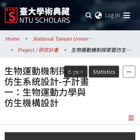
(current
Log In
Communities & Collections
Home
.National Taiwan University / 國立臺灣大學
Project / 研究計畫
生物運動機制探索暨仿生系統設計-子計畫一：生物運動力學與仿生機構設計
Research Outputs
生物運動機制探索暨
Fundings & Projects
Export
Statistics
仿生系統設計-子計畫
Researchers
一：生物運動力學與
仿生機構設計
Organizations
Statistics
Details