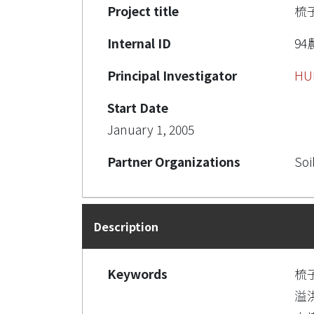
Project title
梳
Internal ID
94農
Principal Investigator
HU
Start Date
January 1, 2005
Partner Organizations
Soi
Description
Keywords
梳
溢