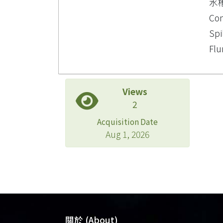
水
Co
Spi
Flu
Views
2
Acquisition Date
Aug 1, 2026
關於 (About)