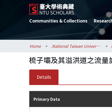
Communities & Collections
Researc
Home
.National Taiwan University / 國立臺灣大學
梳子壩及其溢洪道之流量計
Details
Primary Data