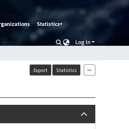
rganizations
Statistics
Log In
Export
Statistics