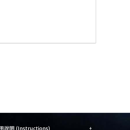
+
說明 (Instructions)