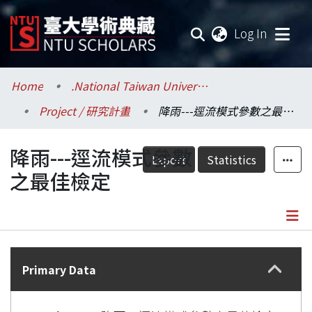
(current
Log In
Communities & Collections
Home
.National Taiwan University / 國立臺灣大學
Project / 研究計畫
降雨---逕流模式參數之最佳檢定
Research Outputs
降雨---逕流模式參數
Fundings & Projects
Export
Statistics
之最佳檢定
Researchers
Organizations
Details
Statistics
Primary Data