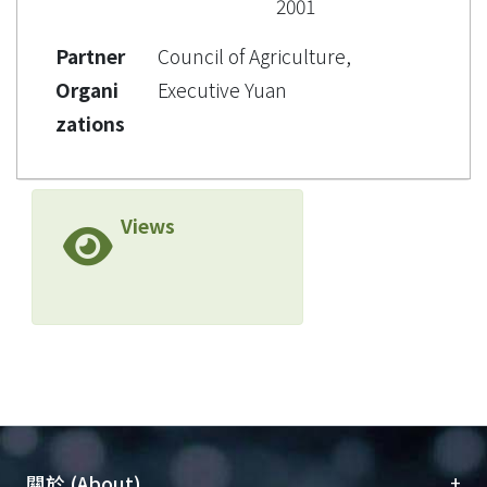
2001
Partner
Council of Agriculture,
Organi
Executive Yuan
zations
Views
+
關於 (About)