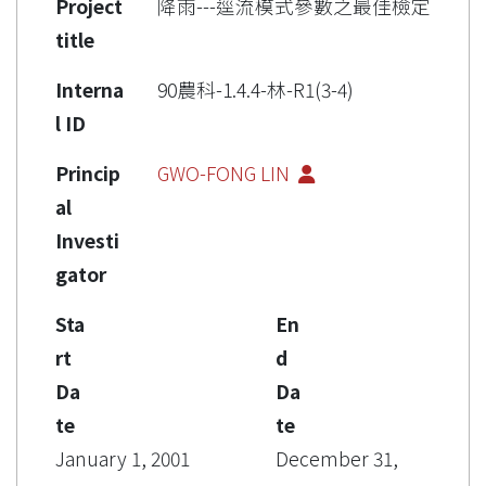
Project
降雨---逕流模式參數之最佳檢定
title
Interna
90農科-1.4.4-林-R1(3-4)
l ID
Princip
GWO-FONG LIN
al
Investi
gator
Sta
En
rt
d
Da
Da
te
te
January 1, 2001
December 31,