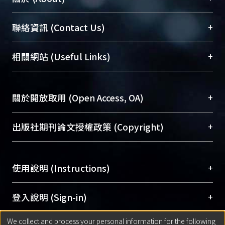
臺大位居世界頂尖大學之列，為永久珍藏及向國際
+
聯絡資訊 (Contact Us)
展現本校豐碩的研究成果及學術能量，圖書館整合
機構典藏（NTUR）與學術庫（AH）不同功能平
總館學科館員
(Main Library)
+
相關網站 (Useful Links)
台，成為臺大學術典藏NTU scholars。期能整合研
醫學圖書館學科館員
(Medical Library)
究能量、促進交流合作、保存學術產出、推廣研究
社會科學院辜振甫紀念圖書館學科館員
(Social
成果。
Sciences Library)
+
關於開放取用 (Open Access, OA)
To permanently archive and promote researcher
profiles and scholarly works, Library integrates the
開放取用是從使用者角度提升資訊取用性的社會運
+
出版社期刊論文授權政策 (Copyright)
services of “NTU Repository” with “Academic
動，應用在學術研究上是透過將研究著作公開供使
Hub” to form NTU Scholars.
用者自由取閱，以促進學術傳播及因應期刊訂購費
請確認所上傳的全文是原創的內容，若該文件包
用逐年攀升。同時可加速研究發展、提升研究影響
+
使用說明 (Instructions)
含部分內容的版權非匯入者所有，或由第三方贊
力，NTU Scholars即為本校的開放取用典藏（OA
助與合作完成，請確認該版權所有者及第三方同
Archive）平台。
（點選深入了解OA）
意提供此授權。
網站簡介
(Quickstart Guide)
+
登入說明 (Sign-in)
Please represent that the submission is your
使用手冊
(Instruction Manual)
original work, and that you have the right to
We collect and process your personal information for the following
線上預約服務
(Booking Service)