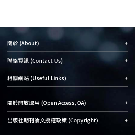
+
關於 (About)
臺大位居世界頂尖大學之列，為永久珍藏及向國際
+
聯絡資訊 (Contact Us)
展現本校豐碩的研究成果及學術能量，圖書館整合
機構典藏（NTUR）與學術庫（AH）不同功能平
總館學科館員
(Main Library)
+
相關網站 (Useful Links)
台，成為臺大學術典藏NTU scholars。期能整合研
醫學圖書館學科館員
(Medical Library)
究能量、促進交流合作、保存學術產出、推廣研究
社會科學院辜振甫紀念圖書館學科館員
(Social
成果。
Sciences Library)
+
關於開放取用 (Open Access, OA)
To permanently archive and promote researcher
profiles and scholarly works, Library integrates the
開放取用是從使用者角度提升資訊取用性的社會運
+
出版社期刊論文授權政策 (Copyright)
services of “NTU Repository” with “Academic
動，應用在學術研究上是透過將研究著作公開供使