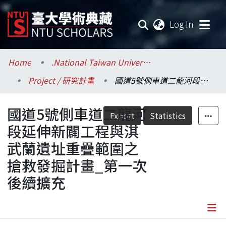
(current
Log In
Communities & Collections
Home
.National Taiwan University / 國立臺灣大學
Project / 研究計畫
國道5號側車道二龍河段延伸新闢工程與淇武蘭遺址重疊範圍之搶救發掘計畫_第一次後續擴充
Research Outputs
國道5號側車道二龍河
Fundings & Projects
Export
Statistics
段延伸新闢工程與淇
Researchers
武蘭遺址重疊範圍之
搶救發掘計畫_第一次
Organizations
後續擴充
Statistics