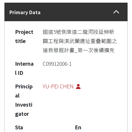
Details
Primary Data
Project
國道5號側車道二龍河段延伸新
title
闢工程與淇武蘭遺址重疊範圍之
搶救發掘計畫_第一次後續擴充
Interna
C09912006-1
l ID
Princip
YU-PEI CHEN
al
Investi
gator
Sta
En