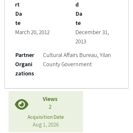
rt
d
Da
Da
te
te
March 20, 2012
December 31,
2013
Partner
Cultural Affairs Bureau, Yilan
Organi
County Government
zations
Views
2
Acquisition Date
Aug 1, 2026