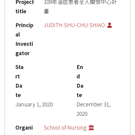
Project
109年油症患者全人關懷中心計
title
畫
Princip
JUDITH SHU-CHU SHIAO
al
Investi
gator
Sta
En
rt
d
Da
Da
te
te
January 1, 2020
December 31,
2020
Organi
School of Nursing