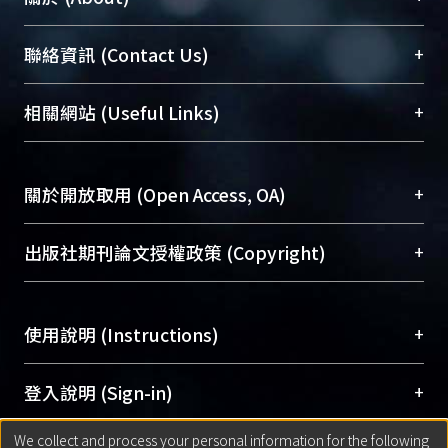
臺大位居世界頂尖大學之列，為永久珍藏及向國際
+
聯絡資訊 (Contact Us)
展現本校豐碩的研究成果及學術能量，圖書館整合
機構典藏（NTUR）與學術庫（AH）不同功能平
總館學科館員
(Main Library)
+
相關網站 (Useful Links)
台，成為臺大學術典藏NTU scholars。期能整合研
醫學圖書館學科館員
(Medical Library)
究能量、促進交流合作、保存學術產出、推廣研究
社會科學院辜振甫紀念圖書館學科館員
(Social
成果。
Sciences Library)
+
關於開放取用 (Open Access, OA)
To permanently archive and promote researcher
profiles and scholarly works, Library integrates the
開放取用是從使用者角度提升資訊取用性的社會運
+
出版社期刊論文授權政策 (Copyright)
services of “NTU Repository” with “Academic
動，應用在學術研究上是透過將研究著作公開供使
Hub” to form NTU Scholars.
用者自由取閱，以促進學術傳播及因應期刊訂購費
請確認所上傳的全文是原創的內容，若該文件包
用逐年攀升。同時可加速研究發展、提升研究影響
+
使用說明 (Instructions)
含部分內容的版權非匯入者所有，或由第三方贊
力，NTU Scholars即為本校的開放取用典藏（OA
助與合作完成，請確認該版權所有者及第三方同
Archive）平台。
（點選深入了解OA）
意提供此授權。
網站簡介
(Quickstart Guide)
+
登入說明 (Sign-in)
Please represent that the submission is your
使用手冊
(Instruction Manual)
original work, and that you have the right to
We collect and process your personal information for the following
線上預約服務
(Booking Service)