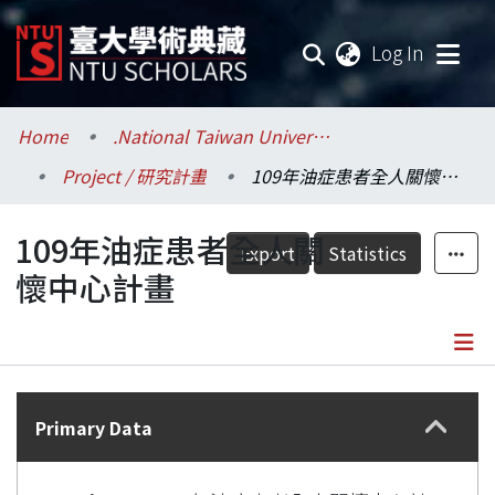
(current
Log In
Communities & Collections
Home
.National Taiwan University / 國立臺灣大學
Project / 研究計畫
109年油症患者全人關懷中心計畫
Research Outputs
109年油症患者全人關
Fundings & Projects
Export
Statistics
懷中心計畫
Researchers
Organizations
Details
Statistics
Primary Data