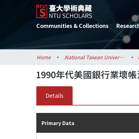
Communities & Collections
Researc
Home
.National Taiwan University / 國立臺灣大學
1990年代美國銀行業壞
Details
Primary Data