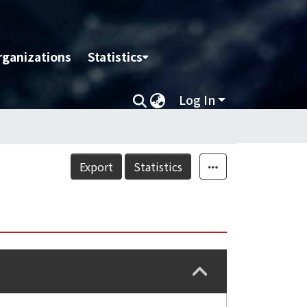
rganizations
Statistics
Log In
Export
Statistics