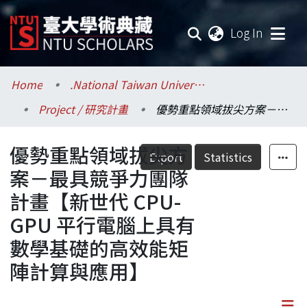
(current
Log In
Communities & Collections
Home
.National Taiwan University / 國立臺灣大學
Project / 研究計畫
優勢重點領域拔尖方案－最具競爭力團隊計畫【新世代 CPU-GPU 平行電腦上具有數學基礎的高效能矩陣計算與應用】
Research Outputs
優勢重點領域拔尖方
Fundings & Projects
Export
Statistics
案－最具競爭力團隊
Researchers
計畫【新世代 CPU-
GPU 平行電腦上具有
Organizations
數學基礎的高效能矩
Statistics
陣計算與應用】