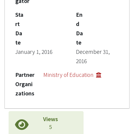
gator
Sta
En
rt
d
Da
Da
te
te
January 1, 2016
December 31,
2016
Partner
Ministry of Education
Organi
zations
Views
5