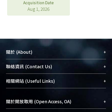
Acquisition Date
Aug 1, 2026
+
關於 (About)
臺大位居世界頂尖大學之列，為永久珍藏及向國際
+
聯絡資訊 (Contact Us)
展現本校豐碩的研究成果及學術能量，圖書館整合
機構典藏（NTUR）與學術庫（AH）不同功能平
總館學科館員
(Main Library)
+
相關網站 (Useful Links)
台，成為臺大學術典藏NTU scholars。期能整合研
醫學圖書館學科館員
(Medical Library)
究能量、促進交流合作、保存學術產出、推廣研究
社會科學院辜振甫紀念圖書館學科館員
(Social
成果。
Sciences Library)
+
關於開放取用 (Open Access, OA)
To permanently archive and promote researcher