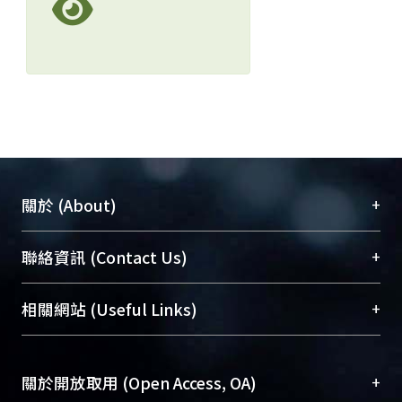
+
關於 (About)
臺大位居世界頂尖大學之列，為永久珍藏及向國際
+
聯絡資訊 (Contact Us)
展現本校豐碩的研究成果及學術能量，圖書館整合
機構典藏（NTUR）與學術庫（AH）不同功能平
總館學科館員
(Main Library)
+
相關網站 (Useful Links)
台，成為臺大學術典藏NTU scholars。期能整合研
醫學圖書館學科館員
(Medical Library)
究能量、促進交流合作、保存學術產出、推廣研究
社會科學院辜振甫紀念圖書館學科館員
(Social
成果。
Sciences Library)
+
關於開放取用 (Open Access, OA)