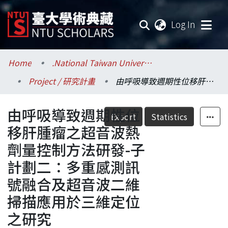
(current
Log In
Communities & Collections
Home
.National Taiwan University / 國立臺灣大學
Project / 研究計畫
由呼吸導致週期性位移肝腫瘤之超音波熱劑量控制方法研發-子計劃二：多重感測訊號融合及超音波二維掃描應用於三維定位之研究
Research Outputs
由呼吸導致週期性位
Fundings & Projects
Export
Statistics
移肝腫瘤之超音波熱
Researchers
劑量控制方法研發-子
計劃二：多重感測訊
Organizations
號融合及超音波二維
Statistics
掃描應用於三維定位
之研究