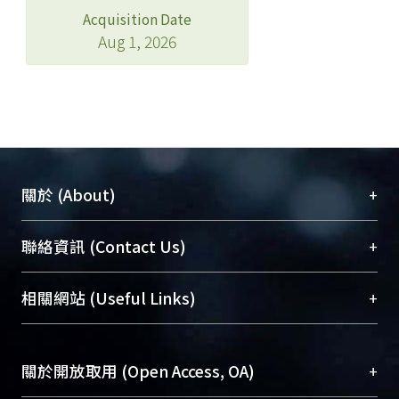
Acquisition Date
Aug 1, 2026
+
關於 (About)
臺大位居世界頂尖大學之列，為永久珍藏及向國際
+
聯絡資訊 (Contact Us)
展現本校豐碩的研究成果及學術能量，圖書館整合
機構典藏（NTUR）與學術庫（AH）不同功能平
總館學科館員
(Main Library)
+
相關網站 (Useful Links)
台，成為臺大學術典藏NTU scholars。期能整合研
醫學圖書館學科館員
(Medical Library)
究能量、促進交流合作、保存學術產出、推廣研究
社會科學院辜振甫紀念圖書館學科館員
(Social
成果。
Sciences Library)
+
關於開放取用 (Open Access, OA)
To permanently archive and promote researcher