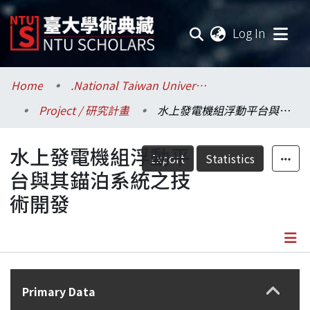
(current
Log In
Communities & Collections
Home
.National Taiwan University / 國立臺灣大學
Project / 研究計畫
水上發電機組浮動平台與其錨泊系統之技術開發
Research Outputs
水上發電機組浮動平
Fundings & Projects
Export
Statistics
台與其錨泊系統之技
Researchers
術開發
Organizations
Statistics
Details
Primary Data