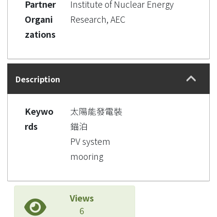
Partner
Institute of Nuclear Energy
Organi
Research, AEC
zations
Description
Keywo
太陽能發電裝
rds
錨泊
PV system
mooring
Views
6